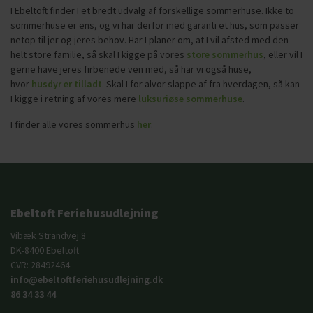
I Ebeltoft finder I et bredt udvalg af forskellige sommerhuse. Ikke to
sommerhuse er ens, og vi har derfor med garanti et hus, som passer
netop til jer og jeres behov. Har I planer om, at I vil afsted med den
helt store familie, så skal I kigge på vores
store sommerhus
, eller vil I
gerne have jeres firbenede ven med, så har vi også huse,
hvor
husdyr er tilladt
. Skal I for alvor slappe af fra hverdagen, så kan
I kigge i retning af vores mere
luksuriøse sommerhuse
.
I finder alle vores sommerhus
her
.
Ebeltoft Feriehusudlejning
Vibæk Strandvej 8
DK-8400 Ebeltoft
CVR: 28492464
info@ebeltoftferiehusudlejning.dk
86 34 33 44