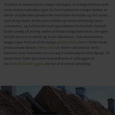
Til påske er temperaturen steget så meget, at vi langsomt kan nyde
vores frokost udendørs igen. En fast tradition for mange familier er
derfor at fylde hele spisebordet med både det kolde og det varme,
samt øl og snaps. Inviter jeres familie og venner på besøg i jeres
sommerhus, og fyld bordet med specialiteter fra Ebeltoft. Ebeltoft
byder nemlig på en lang række af lokale smagsoplevelser, der gøre
det lidt sjovere at sætte sig foran tallerkenen. I kan eksempelvis
lægge vejen forbi en af de mange
gårdbutikker
, hvor I finder lokalt
producerede råvarer. I
Meny i Rønde
finder I det eneste sted i
Danmark, hvor I kan købe skov-kvæg fra Nationalpark Mols Bjerge. Til
maden kan I fylde glassene med dråberne af velbrygget øl
fra
Ebeltoft Gårdbryggeri
, der har øl til enhver anledning.