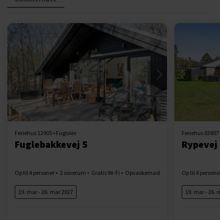
Indlæser...
Feriehus 12905 • Fuglslev
Feriehus 03807 
Fuglebakkevej 5
Rypevej
Op til 4 personer
2 soverum
Gratis Wi-Fi
Opvaskemaskine
Brændeovn
Op til 4 persone
19. mar - 26. mar 2027
19. mar - 26.