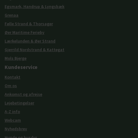
Egsmark, Handrup & Lyngsbæk
Grenaa
Følle Strand & Thorsager
Øer Maritime Ferieby
Lærkelunden & Øer Strand
Gjerrild Nordstrand & Kattegat
Mols Bjerge
Kundeservice
Kontakt
Om os
Ankomst og afrejse
Lejebetingelser
A-Z info
Webcam
Nyhedsbrev
Hunde og husdyr