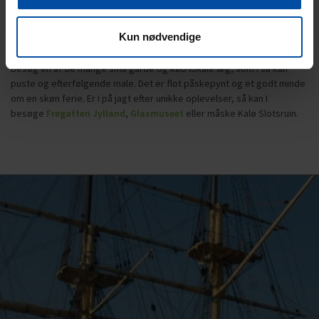
søger ud i naturen, når dagene skal fyldes ud. I kan gå lange ture eller
I kan pakke cyklen med på ferie, og opleve det hele fra sadlen. Her
Kun nødvendige
finder I både muligheder for at
cykle på landevej og mountainbike
.
En anden fast påsketradition for mange familier er ægpustning.
Besøg en af de mange små gårde og køb lokale æg, som I så kan
puste og efterfølgende male. Det er flot påskepynt og et godt minde
om en skøn ferie. Er I på jagt efter unikke oplevelser, så kan I
besøge
Fregatten Jylland
,
Glasmuseet
eller måske Kalø Slotsruin.