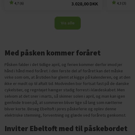
3.028,00 DKK
4,7 (6)
4,3 (3)
Vis alle
Med påsken kommer foråret
Påsken falder i det tidlige april, og ferien kommer derfor imod jer
hånd i hånd med foråret. I den første del af foråret kan det måske
virke som om, at årstiden har glemt at kigge på kalenderen, og at den
ikke er mødt op til aftalt tid. Modvinden bor fortsat fast på de danske
cykelstier, og regntøjet hænger stadig forrest i klædeskabet. Men
selvom at det sner i marts, så skinner solen i april, og man kan igen
genfinde troen på, at sommeren bliver lige så lang som nætterne
bliver korte. Besøg Ebeltoft i jeres påskeferie og oplev denne
elektriske stemning, forventning og glæde ved forårets genkomst.
Inviter Ebeltoft med til påskebordet