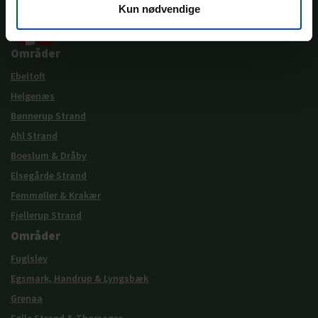
Kun nødvendige
Områder
Ebeltoft
Helgenæs
Bønnerup Strand
Ahl Strand
Boeslum & Dråby
Elsegårde Strand
Femmøller & Krakær
Fjellerup Strand
Områder
Fuglslev
Egsmark, Handrup & Lyngsbæk
Grenaa