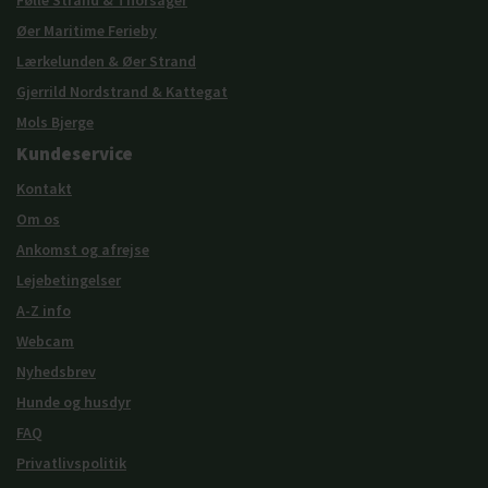
Følle Strand & Thorsager
Øer Maritime Ferieby
Lærkelunden & Øer Strand
Gjerrild Nordstrand & Kattegat
Mols Bjerge
Kundeservice
Kontakt
Om os
Ankomst og afrejse
Lejebetingelser
A-Z info
Webcam
Nyhedsbrev
Hunde og husdyr
FAQ
Privatlivspolitik