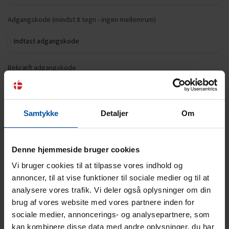
Adgangskode (mindst 8 tegn - ingen mellemrum)
Bekræft adgangskode
Samtykke
Detaljer
Om
Ja tak!
Jeg ønsker at modtage markedsføringsmeddelelser fra
Denne hjemmeside bruger cookies
Ebeltoft Feriehusudlejning. Dette omfatter eksklusive tilbud,
inspiration til din næste ferie, nyheder før alle andre og meget
Vi bruger cookies til at tilpasse vores indhold og
mere.
annoncer, til at vise funktioner til sociale medier og til at
analysere vores trafik. Vi deler også oplysninger om din
Jeg accepterer gældende
betingelser
og
privatlivspolitik
brug af vores website med vores partnere inden for
sociale medier, annoncerings- og analysepartnere, som
kan kombinere disse data med andre oplysninger, du har