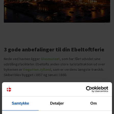
3 gode anbefalinger til din Ebeltoftferie
Nede ved havnen ligger
Glasmuseet
, som har fået udvidet sine
udstillingsfaciliteter. Ebeltofts anden store turistattraktion ud over
bykernen er
fregatten Jylland
, som er verdens længste træskib.
Skibet blev bygget i 1857 og søsat i 1860.
Hvis I har brug for lidt ekstra action, kan I nyde den ekstra tid i ferien
og forkæle jer selv med en tur til Jyllands hovedstad, Aarhus. Her
emmer af liv hele året rundt, og der er masser af muligheder for
hyggelig shopping i de mange butikker og indkøbscentre som Bruuns
Samtykke
Detaljer
Om
Galleri. Man bør heller ikke gå glip af en god frokost på en af byens
hyggelige restauranter og cafeer. Udvalget af kunst- og