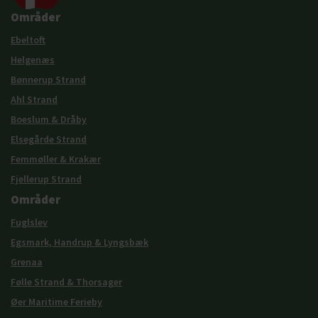
Områder
Ebeltoft
Helgenæs
Bønnerup Strand
Ahl Strand
Boeslum & Dråby
Elsegårde Strand
Femmøller & Krakær
Fjellerup Strand
Områder
Fuglslev
Egsmark, Handrup & Lyngsbæk
Grenaa
Følle Strand & Thorsager
Øer Maritime Ferieby