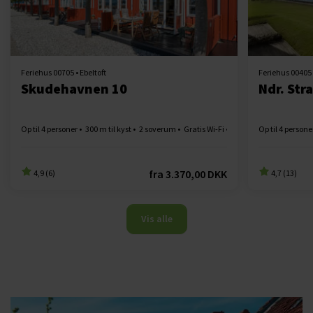
Feriehus 00705 • Ebeltoft
Feriehus 00405 
Skudehavnen 10
Ndr. Stra
Op til 4 personer
300 m til kyst
2 soverum
Gratis Wi-Fi
Opvaskemaskine
Op til 4 persone
fra
3.370,00 DKK
4,9 (6)
4,7 (13)
Vis alle