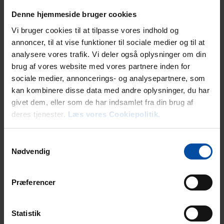
kulturoplevelser byder ligeledes på noget for enhver smag. Besøg
Denne hjemmeside bruger cookies
f.eks. det internationalt anerkendte kunstmuseum ARoS midt i Aarhus,
eller rejs tilbage i tiden i den 3-stjernede attraktion
Den Gamle By.
Vi bruger cookies til at tilpasse vores indhold og
annoncer, til at vise funktioner til sociale medier og til at
analysere vores trafik. Vi deler også oplysninger om din
brug af vores website med vores partnere inden for
sociale medier, annoncerings- og analysepartnere, som
kan kombinere disse data med andre oplysninger, du har
givet dem, eller som de har indsamlet fra din brug af
deres tjenester.
Læs vores Cookiepolitik.
Samtykkevalg
Nødvendig
Præferencer
Statistik