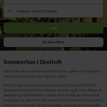
Vis flere filtre
Sommerhus i Ebeltoft
Når I holder ferie i sommerhus i Ebeltoft, kan I opleve en af Danmarks
smukkeste købstæder og Fregatten Jylland.
Med et dejligt sommerhus som base kan en ferie ved Ebeltoft på
Djursland næsten kun blive vellykket. Her kan I også vende tilbage til,
slappe af og nyde hinandens selskab efter en lang dag med indtryk,
bevægelse og oplevelser. Der er kort afstand til et hav af oplevelser,
uanset om I er til natur, fart og spænding, shopping, afslapning eller