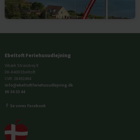
Ebeltoft Feriehusudlejning
Vibæk Strandvej 8
DK-8400 Ebeltoft
CVR: 28492464
info@ebeltoftferiehusudlejning.dk
86 34 33 44
Se vores Facebook