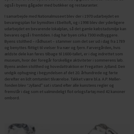
også i byens gågader med butikker og restauranter.
I samarbejde med Nationalmuseet blev der i 1970 udarbejdet en
bevaringsplan for bymidten i Ebeltoft, og i 1998 blev der yderligere
udarbejdet en bevarende lokalplan, så det gamle købstadsmiljø kan
bevares også i fremtiden. I dag har byen cirka 7300 indbyggere.
Byens stolthed – rådhuset – stammer som det ser ud i dag fra 1789
og benyttes flittigt til vielser fra nær og fjern. Farvergården, hvis
ældste dele kan føres tilbage til 1600-tallet, er i dag indrettet som
museum, hvor der foregår forskellige aktiviteter i sommerens løb.
Byens anden stolthed og hovedattraktion er Fregatten Jylland. Den
undgik ophugning i begyndelsen af det 20. århundrede og førte
derefter en lidt omtumlet tilværelse. Takket være bl.a. A.P. Møller-
fonden blev “Jylland” sat i stand efter alle kunstens regler og
fremstår i dag som et ualmindeligt flot orlogsfartøj med 42 kanoner
ombord.