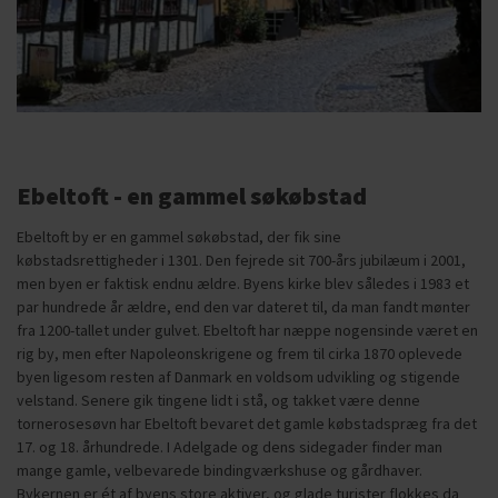
Ebeltoft - en gammel søkøbstad
Ebeltoft by er en gammel søkøbstad, der fik sine
købstadsrettigheder i 1301. Den fejrede sit 700-års jubilæum i 2001,
men byen er faktisk endnu ældre. Byens kirke blev således i 1983 et
par hundrede år ældre, end den var dateret til, da man fandt mønter
fra 1200-tallet under gulvet. Ebeltoft har næppe nogensinde været en
rig by, men efter Napoleonskrigene og frem til cirka 1870 oplevede
byen ligesom resten af Danmark en voldsom udvikling og stigende
velstand. Senere gik tingene lidt i stå, og takket være denne
tornerosesøvn har Ebeltoft bevaret det gamle købstadspræg fra det
17. og 18. århundrede. I Adelgade og dens sidegader finder man
mange gamle, velbevarede bindingværkshuse og gårdhaver.
Bykernen er ét af byens store aktiver, og glade turister flokkes da