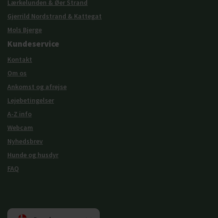
Lærkelunden & Øer Strand
Gjerrild Nordstrand & Kattegat
Mols Bjerge
Kundeservice
Kontakt
Om os
Ankomst og afrejse
Lejebetingelser
A-Z info
Webcam
Nyhedsbrev
Hunde og husdyr
FAQ