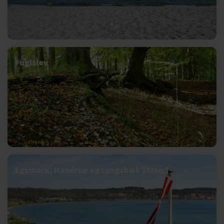
Fuglslev
Egsmark, Handrup og Lyngsbæk Strand