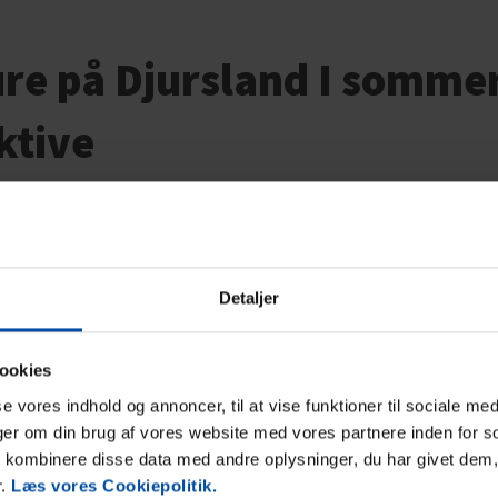
ure på Djursland I sommer
aktive
ter både langs med vandet og inde i landet, blandt andet i Mols B
ndet finder man flere store skovområder, eller man kan vandre a
e skovarealer med gammel skov, som hver især er en speciel opleve
Detaljer
erge på mountainbike, cykle ad Molsruten eller tage Nordsøruten fr
ookies
 og vandreruter.
sse vores indhold og annoncer, til at vise funktioner til sociale med
nger om din brug af vores website med vores partnere inden for s
kombinere disse data med andre oplysninger, du har givet dem,
r.
Læs vores Cookiepolitik.