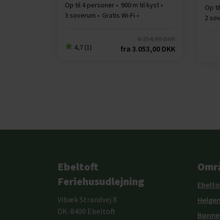
Op til 4 personer
900 m til kyst
Op ti
3 soverum
Gratis Wi-Fi
2 so
1 badeværelser
Opva
4.254,00 DKK
4,7 (1)
fra
3.053,00 DKK
Ebeltoft
Omr
Feriehusudlejning
Ebelto
Vibæk Strandvej 8
Helge
DK-8400 Ebeltoft
Bønne