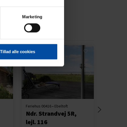
Marketing
Tillad alle cookies
Indlæser...
Feriehus 00416 • Ebeltoft
Ndr. Strandvej 5R,
lejl. 116