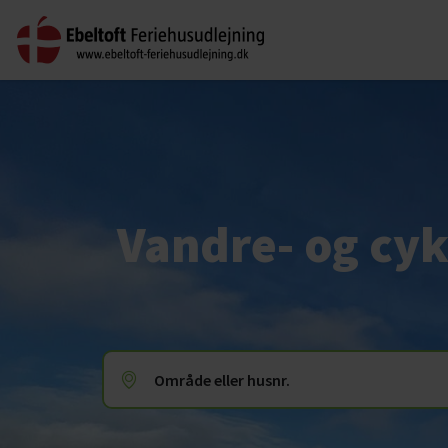
Vandre- og cyk
Område eller husnr.