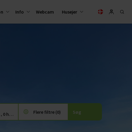
on
Info
Webcam
Husejer
Flere filtre (0)
3 voksne, 0 børn , 0 husdyr