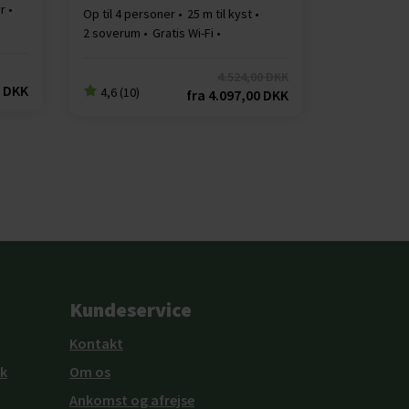
yr
Op til 4 personer
25 m til kyst
2 soverum
Gratis Wi-Fi
Opvaskemaskine
4.524,00 DKK
0 DKK
4,6 (10)
fra
4.097,00 DKK
Kundeservice
Kontakt
k
Om os
Ankomst og afrejse