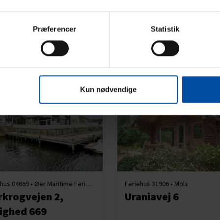
use
Præferencer
Statistik
Kun nødvendige
Indlæser...
Indlæser...
Feriehus 04669 • Øer Maritime Ferieby
Feriehus 31906 • Mols
rkrogvejen 2,
Uraniavej 6
lighed 669