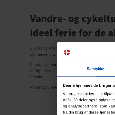
Vandre- og cykelt
ideel ferie for de 
Djursland byder på et væld af vandre- og cykelru
på mere end 200 km afvekslende natur. Inde i la
Djurslands mange gamle herregårde har ofte stor
Samtykke
mulighederne også utallige. I kan opleve Mols Bj
Udbyhøj.
Denne hjemmeside bruger c
På turistbureauerne kan du købe kort med cykel-
Vi bruger cookies til at tilpa
trafik. Vi deler også oplysni
og analysepartnere, som kan 
fra din brug af deres tjeneste