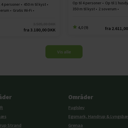
Op til 4 personer
Op til 1 husd
l 4 personer
450 m til kyst
350 m til kyst
2 soverum
verum
Gratis Wi-Fi
Opvaskemaskine
skemaskine
3.505,00 DKK
4,0 (9)
fra
2.611,0
fra
3.180,00 DKK
Vis alle
åder
Områder
ft
Fuglslev
næs
Egsmark, Handrup & Lyngsbæ
rup Strand
Grenaa