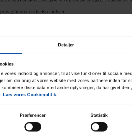
g smag Danmarks bedste bolsjer.
t
mmerhuse op gennem de gamle skæve gader i Ebeltoft, så bliver m
Detaljer
avet guf – en rigtig klassiker.
Læs mere om Kræmmerhuset i Eb
ookies
sse vores indhold og annoncer, til at vise funktioner til sociale med
 til besøget. I gruberne er der året rundt 8° C - så husk varmt tøj
nger om din brug af vores website med vores partnere inden for s
kombinere disse data med andre oplysninger, du har givet dem,
r.
Læs vores Cookiepolitik.
ed Randers Fjord
Præferencer
Statistik
samling i Grenaa