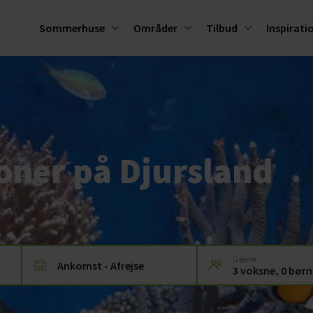
Sommerhuse
Områder
Tilbud
Inspirati
oner på Djursland
Gæster
Ankomst - Afrejse