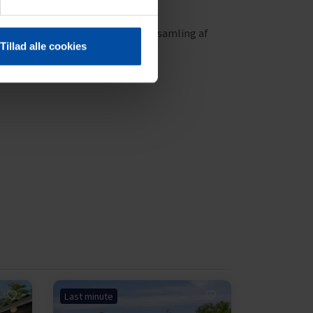
 Nordeuropas mest omfattende samling af
Tillad alle cookies
Last minute