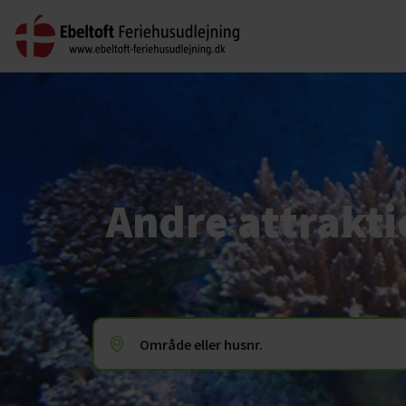
Andre attrakti
Område eller husnr.