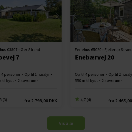
Indlæser...
Indlæser...
hus 03807 • Øer Strand
Feriehus 65020 • Fjellerup Stran
pevej 7
Enebærvej 20
l 4 personer
Op til 1 husdyr
Op til 4 personer
Op til 2 husd
 til kyst
2 soverum
550 m til kyst
2 soverum
s Wi-Fi
Brændeovn
3 (3)
4,7 (4)
fra
2.798,00 DKK
fra
2.465,0
Vis alle