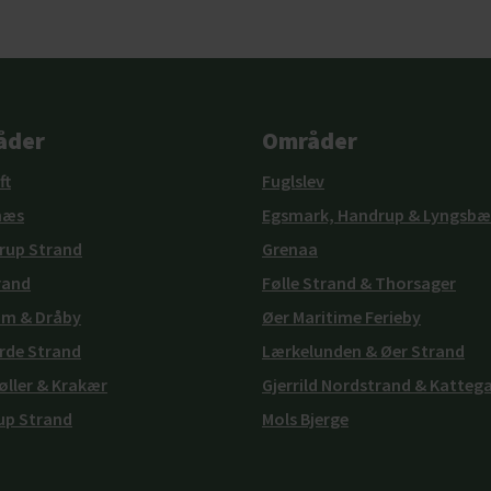
åder
Områder
ft
Fuglslev
næs
Egsmark, Handrup & Lyngsbæ
rup Strand
Grenaa
rand
Følle Strand & Thorsager
um & Dråby
Øer Maritime Ferieby
rde Strand
Lærkelunden & Øer Strand
ller & Krakær
Gjerrild Nordstrand & Katteg
rup Strand
Mols Bjerge