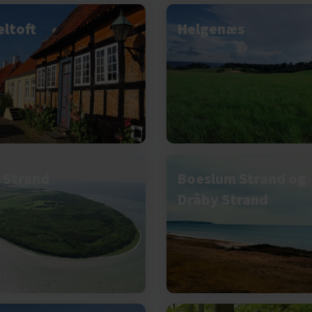
eltoft
Helgenæs
 Strand
Boeslum Strand og
Dråby Strand