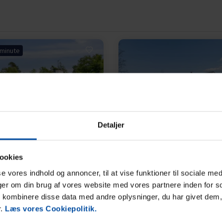
 minute
Indlæser...
Indlæser...
Detaljer
hus 03606 • Øer Strand
Feriehus 57009 • Grenå
evej 6
Bøgevej 9
ookies
sse vores indhold og annoncer, til at vise funktioner til sociale med
nger om din brug af vores website med vores partnere inden for s
l 4 personer
350 m til kyst
Op til 4 personer
Op til 1 husd
kombinere disse data med andre oplysninger, du har givet dem,
verum
Gratis Wi-Fi
500 m til kyst
2 soverum
skemaskine
Gratis Wi-Fi
r.
Læs vores Cookiepolitik.
5.492,00 DKK