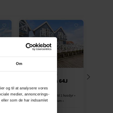
Indlæser...
Om
Feriehus 57064 • Grenå
Skakkes Holm 64J
ier og til at analysere vores
ociale medier, annoncerings-
yr
Op til 4 personer
Op til 1 husdyr
 eller som de har indsamlet
250 m til kyst
1 soverum
Gratis Wi-Fi