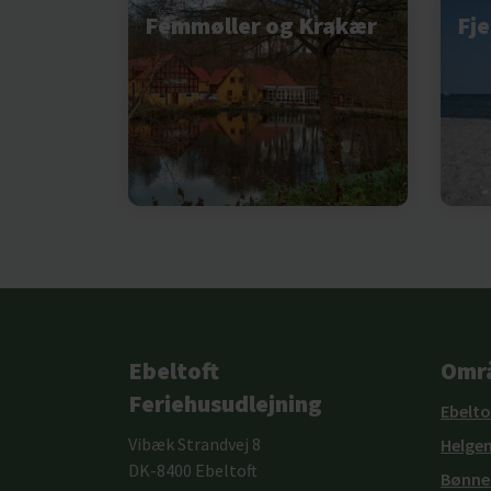
Femmøller og Krakær
Fje
Ebeltoft
Omr
Feriehusudlejning
Ebelto
Vibæk Strandvej 8
Helge
DK-8400 Ebeltoft
Bønne