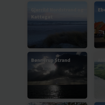
Gjerrild Nordstrand og
Eb
Kattegat
Bønnerup Strand
Ahl