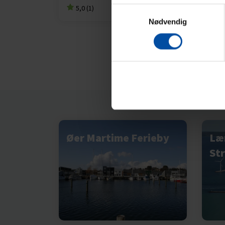
5,0 (1)
4,
fra
2.694,00 DKK
Samtykkevalg
Nødvendig
Øer Martime Ferieby
Læ
St