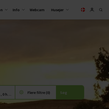
on
Info
Webcam
Husejer
Flere filtre (0)
3 voksne, 0 børn , 0 husdyr