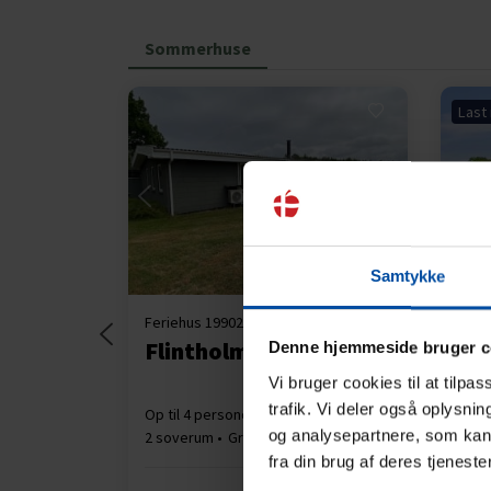
Sommerhuse
Last
Indlæser...
Samtykke
Feriehus 19902 • Lyngsbæk Strand
Ferie
Flintholmsvej 2
Ugl
Denne hjemmeside bruger c
Vi bruger cookies til at tilpa
trafik. Vi deler også oplysni
Op til 4 personer
Op til 1 husdyr
Op ti
og analysepartnere, som kan 
2 soverum
Gratis Wi-Fi
2 so
Brændeovn
Opva
fra din brug af deres tjeneste