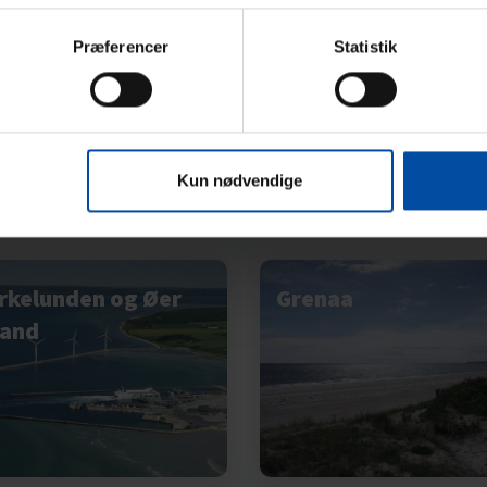
7 (1)
4,0 (1)
fra
4.181,00 DKK
fra
2.351,0
Præferencer
Statistik
Vis alle
Kun nødvendige
rkelunden og Øer
Grenaa
rand