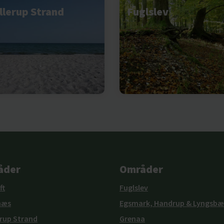
llerup Strand
Fuglslev
åder
Områder
ft
Fuglslev
næs
Egsmark, Handrup & Lyngsbæ
rup Strand
Grenaa