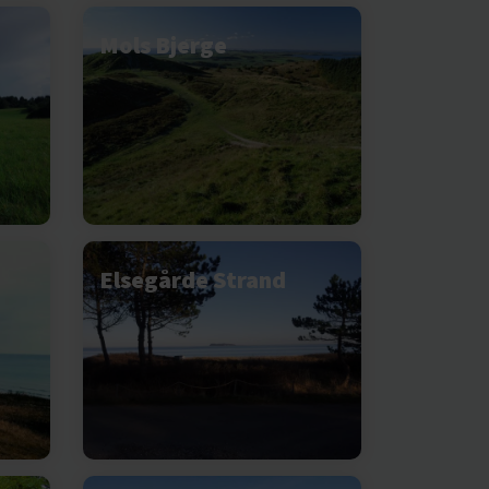
Mols Bjerge
Elsegårde Strand