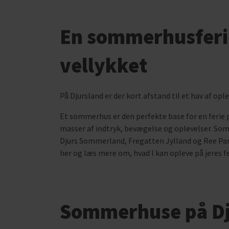
En sommerhusferie
vellykket
På Djursland er der kort afstand til et hav af op
Et sommerhus er den perfekte base for en ferie p
masser af indtryk, bevægelse og oplevelser. Som
Djurs Sommerland, Fregatten Jylland og Ree Park,
her og læs mere om, hvad I kan opleve på jeres f
Sommerhuse på Dj