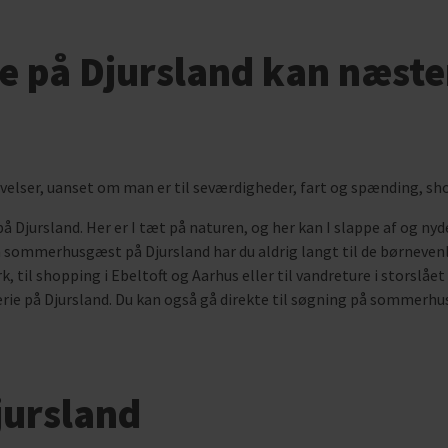
 på Djursland kan næste
levelser, uanset om man er til seværdigheder, fart og spænding, sho
å Djursland. Her er I tæt på naturen, og her kan I slappe af og ny
 sommerhusgæst på Djursland har du aldrig langt til de børnevenl
 til shopping i Ebeltoft og Aarhus eller til vandreture i storslåe
erie på Djursland. Du kan også gå direkte til søgning på sommerhus
ursland