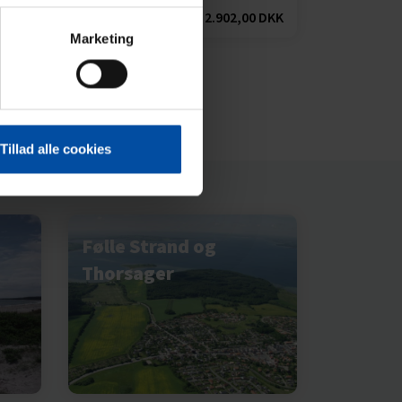
4,3 (13)
0 DKK
fra
2.902,00 DKK
Marketing
Tillad alle cookies
Følle Strand og
Thorsager