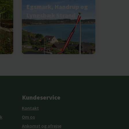
Egsmark, Handrup og
Lyngsbæk Strand
Kundeservice
Kontakt
k
Om os
Ankomst og afrejse