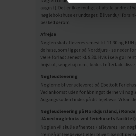
Nøglen til det lejede feriehus kan afhentes på a
august). Det er ikke muligt at aftale andre af
nøglebokshuse er undtaget. Bliver du/I forsinke
besked derom.
Afrejse
Nøglen skal afleveres senest kl. 11.30 og KUN 
de huse, som ligger på Norddjurs - se nedenfor.
være forladt senest kl. 9.30. Hvis i selv gør rent
højstol, sengetøj m.m., bedes I efterlade disse
Nøgleudlevering
Nøglerne bliver udleveret på Ebeltoft Feriehus
Ved ankomst uden for åbningstiderne vil nøgle
Adgangskoden findes på dit lejebevis. Vi kan d
Nøgleudlevering på Norddjursland, i Rønde 
JA ved nøgleboks ved feriehusets facilitet)
Nøglen vil skulle afhentes / afleveres i en nø
fremgå af lejebeviset eller blive tilsendt pe