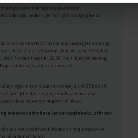
nkomstdagen fra kl. 15.00 (dog kl. 16 i juni, juli og
hentningssteder end hos os på kontoret,
t undervejs, beder vi jer hurtigst muligt give os
på kontoret i Ebeltoft. Der er dog særregler omkring
 Har I bestilt slutrengøring, skal det lejede feriehus
, skal I forlade huset kl. 10.30. Har I lejet barneseng,
 ting samlet og synlige i feriehuset.
udlejnings kontor Vibæk Strandvej 8, 8400 Ebeltoft.
n skulle afhentes i en nøgleboks ved bureauet.
esværre ikke deponere nøgler ved huset.
og enkelte andre huse (er der nøgleboks, står der
gleboks direkte ved huset. Koden til nøgleboksen vil
r sms på ankomstdagen.