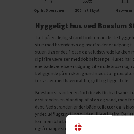
Op til 6 personer
200 m til kyst
4 soveru
Hyggeligt hus ved Boeslum S
Tæt på en dejlig strand finder man dette hyggel
stue med brændeovn og hvorfra der er udgang ti
stuen ligger det flotte og veludstyrede køkken 
sig i fire værelser med dobbeltsenge. Huset har 
ene badeværelse er udgang til en udebruser og i
beliggende på en skøn grund med stor græsplæne,
terrasser med havemøbler, grill og liggestole.
Boeslum strand er en fortrinsvis fin hvid sand
er stranden en blanding af sten og sand, men fort
dybt. Ved stranden er der både toiletter og iskio
yndet udflugtsmål og til den lille ø Hjelm. Der 
kan man b.la besøge det gamle Rådhus, hvor folk 
også mange små specialbutikker og fortovsresta