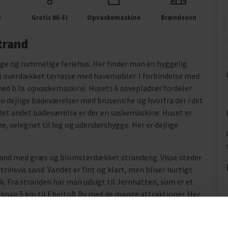
m
Gratis Wi-Fi
Opvaskemaskine
Brændeovn
trand
ige og rummelige feriehus. Her finder man en hyggelig
l overdækket terrasse med havemøbler. I forbindelse med
med b.la. opvaskemaskine. Husets 6 sovepladser fordeler
to dejlige badeværelser med bruseniche og hvorfra der i det
 det andet badeværelse er der en vaskemaskine. Huset er
 velegnet til leg og udendørshygge. Her er dejlige
strand med græs og blomsterdækket strandeng. Visse steder
rinsvis sand. Vandet er fint og klart, men bliver hurtigt
sk. Fra stranden har man udsigt til Jernhatten, som er et
er knap 5 km til Ebeltoft By med de mange attraktioner. Her
kommer fra nær og fjern for at blive gift. Her finder man
uranter i de gamle brostensbelagte gader. På havnen