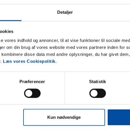
moderne glaskunst. Her finder man også flere gode
or at købe friskfangede fisk hver dag et besøg i Ree Park
Detaljer
t tæt på de vilde dyr. Der er en lille times kørsel til
rdens største forlystelsespark Djurs Sommerland med de
ookies
sse vores indhold og annoncer, til at vise funktioner til sociale med
nger om din brug af vores website med vores partnere inden for s
kombinere disse data med andre oplysninger, du har givet dem,
r.
Læs vores Cookiepolitik.
Præferencer
Statistik
Kun nødvendige