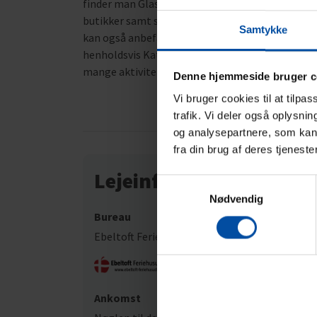
finder man Glasmuseet som er førende indenfor 
butikker samt spisesteder og der er muligheder f
Samtykke
kan også anbefales – tag på jeep-safari og kom hel
henholdsvis Kattegatcentret i Grenaa og til No
mange aktiviteter for store og små.
Denne hjemmeside bruger c
Vi bruger cookies til at tilpa
trafik. Vi deler også oplysni
og analysepartnere, som kan 
fra din brug af deres tjeneste
Lejeinformation
Samtykkevalg
Nødvendig
Bureau
Ebeltoft Feriehusudlejning
Ankomst