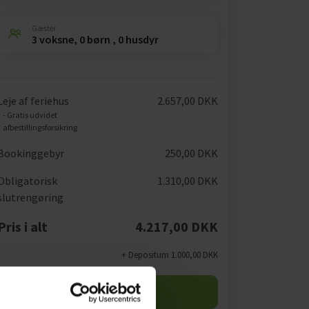
Gæster
3 voksne, 0 børn , 0 husdyr
Leje af feriehus
2.657,00 DKK
- Gratis udvidet
afbestillingsforsikring
Bookinggebyr
250,00 DKK
Obligatorisk
1.310,00 DKK
slutrengøring
Pris i alt
4.217,00 DKK
+ Depositum 1.000,00 DKK
Start booking