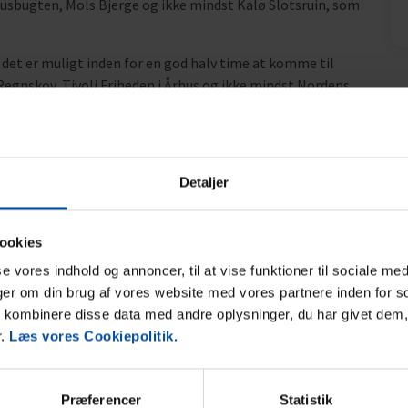
husbugten, Mols Bjerge og ikke mindst Kalø Slotsruin, som
det er muligt inden for en god halv time at komme til
egnskov, Tivoli Friheden i Århus og ikke mindst Nordens
besøg i den gamle købstad Ebeltoft med de
huse, må man ikke snyde sig selv for. Det er også her
a nær og fjern for at blive gift. I handelsbyen Rønde,
r, indkøb og spisesteder.
Detaljer
ookies
sse vores indhold og annoncer, til at vise funktioner til sociale med
nger om din brug af vores website med vores partnere inden for s
kombinere disse data med andre oplysninger, du har givet dem,
r.
Læs vores Cookiepolitik.
Område
5,0
5,0
Præferencer
Statistik