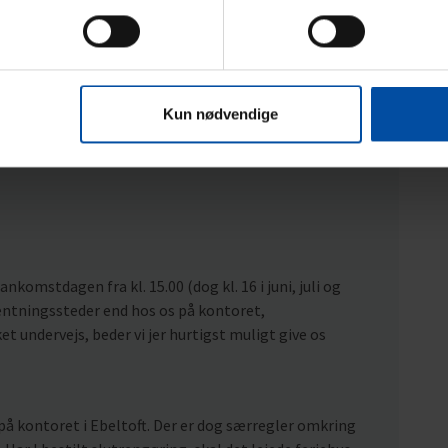
Kun nødvendige
nkomstdagen fra kl. 15.00 (dog kl. 16 i juni, juli og
hentningssteder end hos os på kontoret,
t undervejs, beder vi jer hurtigst muligt give os
på kontoret i Ebeltoft. Der er dog særregler omkring