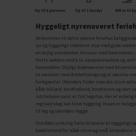
Op til 6 personer
Op til 1 husdyr
400 m til ky
Hyggeligt nyrenoveret ferieh
Velkommen til dette skønne feriehus beliggende 
lys og hyggeligt møbleret stue med gode møble
en dejlig overdækket terrasse med havemøbler, s
flotte køkken med b.la. opvaskemaskine og airfr
havemøbler. Dejligt badeværelse med bruseniche.
to værelser med dobbeltsenge og et værelse med 
feriegæster. Udendørs finder man det store aktiv
både billiard, bordfodbold, bordtennis og dart s
rutchebane samt et fint legehus. Her er virkelig 
regnvejrsdag kan blive hyggelig. Huset er beli
til leg og udendørs hygge.
Området omkring Følle Strand er et hyggeligt o
badeforhold for både store og små. Stranden er 