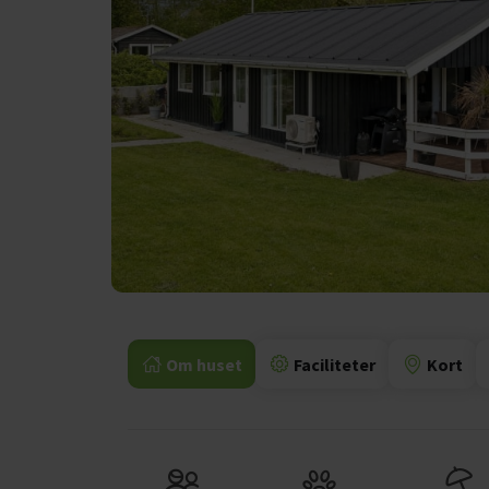
Om huset
Faciliteter
Kort