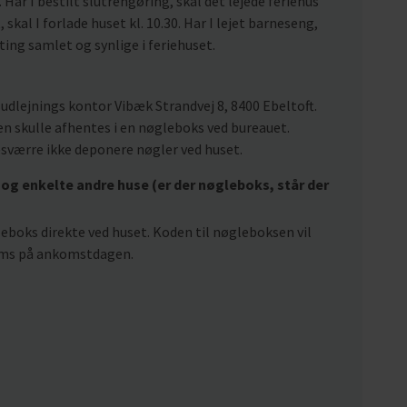
 Har I bestilt slutrengøring, skal det lejede feriehus
, skal I forlade huset kl. 10.30. Har I lejet barneseng,
 ting samlet og synlige i feriehuset.
udlejnings kontor Vibæk Strandvej 8, 8400 Ebeltoft.
n skulle afhentes i en nøgleboks ved bureauet.
esværre ikke deponere nøgler ved huset.
og enkelte andre huse (er der nøgleboks, står der
gleboks direkte ved huset. Koden til nøgleboksen vil
r sms på ankomstdagen.