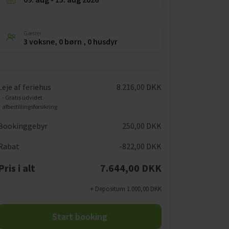
Gæster
3 voksne, 0 børn , 0 husdyr
Leje af feriehus
8.216,00 DKK
- Gratis udvidet
afbestillingsforsikring
Bookinggebyr
250,00 DKK
Rabat
-822,00 DKK
Pris i alt
7.644,00 DKK
+ Depositum 1.000,00 DKK
Start booking