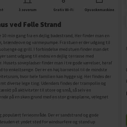
st
3 soverum
Gratis Wi-Fi
Opvaskemaskine
us ved Følle Strand
10 min gang fra en dejlig badestrand, Her finder man en
r, brændeovn og varmepumpe. Fra stuen er der udgang til
olsenge og grill. I forbindelse med stuen finder man det
yer samt udgang til endnu en dejlig terrasse med
 Husets sovepladser finder man i tre gode værelser, heraf
to enkeltsenge. Der er en høj barnestol til de mindste
itetsrum, hvor hele familien kan hygge sig. Her findes der
amt diverse lege ting. Udendørs findes der trampolin og
tænkt på aktiviteter til store og små, så selv en
ggende på en skøn grund med en stor græsplæne, velegnet
g populært ferieområde. Der er sandstrand og gode
desuden et yndet sted for windsurfere og stand up