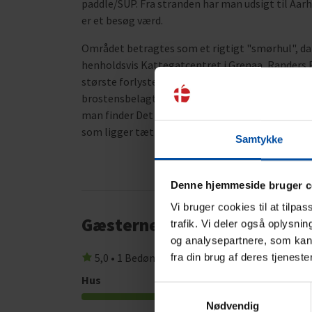
paddle/SUP. Fra stranden har man udsigt til Aar
er et besøg værd.
Området betragtes som et rigtigt "smørhul", da 
henholdsvis Kattegatcentret i Grenaa, Randers R
største forlystelsespark Djurs Sommerland. Et 
brostensbelagte gader og hyggelige gamle skæve 
man finder Det gamle Rådhus, hvor folk kommer fr
som ligger tæt på Følle, finder man gode butikke
Samtykke
Denne hjemmeside bruger c
Vi bruger cookies til at tilpa
Gæsterne siger
trafik. Vi deler også oplysni
og analysepartnere, som kan 
5,0 • 1 Bedømmelser
fra din brug af deres tjeneste
Hus
Grund
Samtykkevalg
5,0
Nødvendig