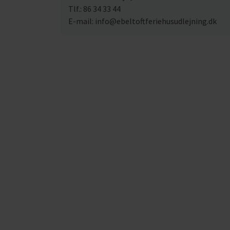
Tlf.: 86 34 33 44
E-mail: info@ebeltoftferiehusudlejning.dk