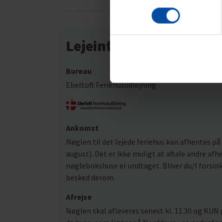
Lejeinformation
Bureau
Ebeltoft Feriehusudlejning
Ankomst
Nøglen til det lejede feriehus kan afhentes på a
august). Det er ikke muligt at aftale andre af
nøglebokshuse er undtaget. Bliver du/I forsinke
besked derom.
Afrejse
Nøglen skal afleveres senest kl. 11.30 og KUN 