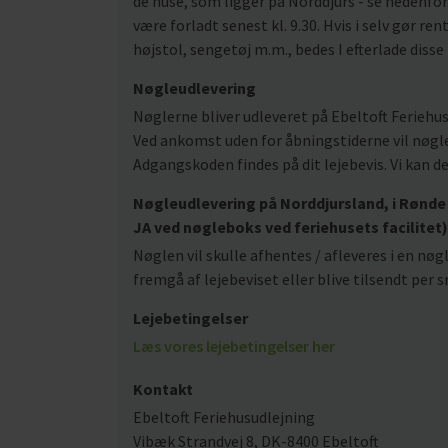
de huse, som ligger på Norddjurs - se nedenfor.
være forladt senest kl. 9.30. Hvis i selv gør rent
højstol, sengetøj m.m., bedes I efterlade disse
Nøgleudlevering
Nøglerne bliver udleveret på Ebeltoft Feriehus
Ved ankomst uden for åbningstiderne vil nøgle
Adgangskoden findes på dit lejebevis. Vi kan d
Nøgleudlevering på Norddjursland, i Rønde 
JA ved nøgleboks ved feriehusets facilitet)
Nøglen vil skulle afhentes / afleveres i en nø
fremgå af lejebeviset eller blive tilsendt pe
Lejebetingelser
Læs vores lejebetingelser her
Kontakt
Ebeltoft Feriehusudlejning
Vibæk Strandvej 8, DK-8400 Ebeltoft