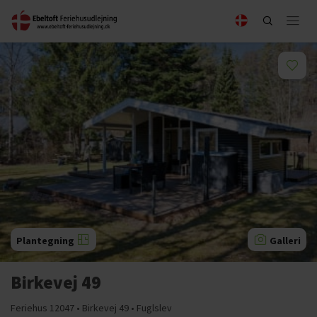
Plantegning
Galleri
Birkevej 49
Feriehus 12047 • Birkevej 49 • Fuglslev