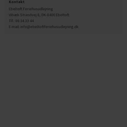
Kontakt
Ebeltoft Feriehusudlejning
Vibæk Strandvej 8, DK-8400 Ebeltoft
Tlf.: 86 34 33 44
E-mail: info@ebeltoftferiehusudlejning.dk