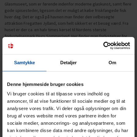
Glasmuseet, som er førende indenfor moderne glaskunst, samt flere
gode spisesteder, ligesom det er muligt at købe friskfangede fisk
hver dag. Det er også på havnen man finder den velbesøgte
attraktion Fregatten Jylland, som helt sikkert er et besøg værd. Fra
huset er der ca. en halv times kørsel til Nordens største
forlystelsespark Djurs Sommerland. Her finder man forlystelser for
hele familien, både store og små. Et besøg i Kattegatcentret i Grenaa
hvor man kommer helt tæt på de store hajer og ikke mindst pingviner
kan også anbefales.
Samtykke
Detaljer
Om
Denne hjemmeside bruger cookies
Vi bruger cookies til at tilpasse vores indhold og
annoncer, til at vise funktioner til sociale medier og til at
Gæsterne siger
analysere vores trafik. Vi deler også oplysninger om din
brug af vores website med vores partnere inden for
4,7 • 1 Bedømmelser
sociale medier, annoncerings- og analysepartnere, som
Hus
Grund
Område
kan kombinere disse data med andre oplysninger, du har
4,0
5,0
5,0