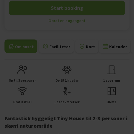
Start booking
Opret en søgeagent
Om huset
Faciliteter
Kort
Kalender
Op til 3 personer
Op til 1 husdyr
1 soverum
Gratis Wi-Fi
1 badeværelser
36 m2
Fantastisk hyggeligt Tiny House til 2-3 personer i
skønt naturområde