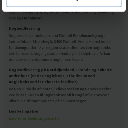
det lejede feriehus være forladt senest kl. 9.30. Hvis i selv gør
rent, skal I forlade huset kl. 10.30. Har I lejet barneseng,
højstol, sengetøj m.m., bedes I efterlade disse ting samlet og
synlige i feriehuset.
Nøgleudlevering
Nøglerne bliver udleveret på Ebeltoft Feriehusudlejnings
kontor Vibæk Strandvej 8, 8400 Ebeltoft. Ved ankomst uden
for åbningstiderne vil nøglen skulle afhentes i en nøgleboks
ved bureauet. Adgangskoden findes på dit lejebevis. Vi kan
desværre ikke deponere nøgler ved huset.
Nøgleudlevering på Norddjursland, i Rønde og enkelte
andre huse (er der nøgleboks, står der JA ved
nøgleboks ved feriehusets facilitet)
Nøglen vil skulle afhentes / afleveres i en nøgleboks direkte
ved huset. Koden til nøgleboksen vil fremgå af lejebeviset
eller blive tilsendt per sms på ankomstdagen.
Lejebetingelser
Læs vores lejebetingelser her