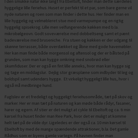
I den smukke natur ikke langt fra Ebeltoft, finder man dette særdeles
hyggelige lille feriehus. Huset er perfekt til et par, som bare gerne vil
nyde naturen og roen som man finder i dette hus. Her finder man en
lille hyggelig og velmøbleret stue med varmepumpe og en rigtig
hyggelig spisekrog. Lille men velfungerende køkken med b.la.
mikrobølgeovn. Godt soveværelse med dobbeltseng samt et pænt
badeværelse med bruseniche. Fra stuen og køkken er der udgang til
skønne terrasser, både overdækket og åbne med gode havemøbler.
Her kan man finde både morgensol og aftensol og der er bålsted på
grunden, som man kan hygge omkring med snobrød eller
skumfiduser. Der er også en fint lille anneks, hvor man kan hygge sig
og tage en middagslur. Dejlig stor græsplæne som indbyder til leg og
boldspil samt udendørs hygge. Et virkeligt hyggeligt lille hus, hvor i
også må medbringe hund.
Fuglslev er et fredeligt og hyggeligt feriehusområde, tæt på skov og
marker. Her er man tæt på naturen og kan møde både rådyr, fasaner,
harer og egern. Af stier er det muligt at cykle til Ebeltoft og ca. ti min
kørsel fra huset finder man Ree Park, hvor det er muligt at komme
helt tæt på de vilde dyr. Ligeledes er der også ca. 10 min kørsel til
Ebeltoft by med de mange spændende attraktioner, b.la. Det gamle
Rådhus som er byens gamle vartegn. På havnen finder man