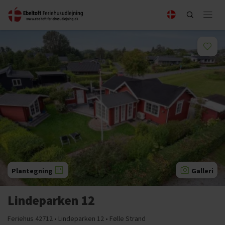
Plantegning
Galleri
Lindeparken 12
Feriehus 42712 • Lindeparken 12 • Følle Strand