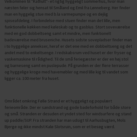
Velkommen til ”Kathult”- et rigtig hyggeligt sommerhus, hvor man
næsten føler sig hensat til Småland og Emil fra Lønneberg. Her finder
man en hyggelig stue med b.la varmepumpe og en dejlig
spiseafdeling. I forbindelse med stuen finder man det lille, men
funktionelle køkken med køleskab og to gasblus. Stort soveværelse
med en god dobbeltseng samt et mindre, men funktionelt
badeværelse med bruseniche. Husets sidste sovepladser finder man
i to hyggelige annekser, heraf er det ene med en dobbeltseng og det
andet med to enkeltsenge. I redskabsrum ved huset er der fryser og
vaskemaskine til rådighed. Til de små feriegæster er der en høj stol
og barneseng samt en puslepude. På grunden er der flere terrasser
og hyggelige kroge med havemøbler og med lille kig til vandet som
ligger ca. 100 meter fra huset.
Området omkring Følle Strand er et hyggeligt og populært
ferieområde. Der er sandstrand og gode badeforhold for både store
og små. Stranden er desuden et yndet sted for windsurfere og stand
up paddle/SUP. Fra stranden har man udsigt til Aarhusbugten, Mols
Bjerge og ikke mindst Kalø Slotsruin, som er et besøg værd.