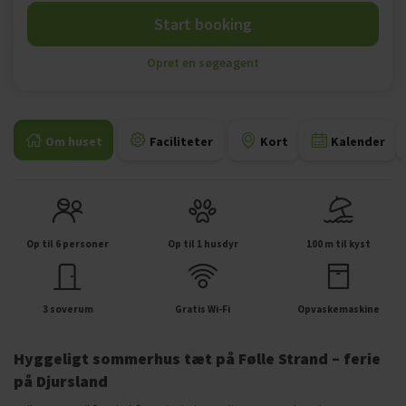
Start booking
Opret en søgeagent
Om huset
Faciliteter
Kort
Kalender
Op til 6 personer
Op til 1 husdyr
100 m til kyst
3 soverum
Gratis Wi-Fi
Opvaskemaskine
Hyggeligt sommerhus tæt på Følle Strand – ferie
på Djursland