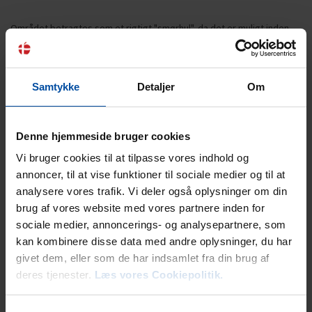
Området betragtes som et rigtigt "smørhul", da det er muligt inden
for en god halv time at komme til henholdsvis Kattegatcentret i
Grenaa, Randers Regnskov, Tivoli Friheden i Århus og ikke mindst
Nordens største forlystelsespark Djurs Sommerland. Et besøg i den
gamle købstad Ebeltoft med de brostensbelagte gader og hyggelige
Samtykke
Detaljer
Om
gamle skæve huse, må man ikke snyde sig selv for. Det er også her
man finder Det gamle Rådhus, hvor folk kommer fra nær og fjern for
at blive gift. I handelsbyen Rønde, som ligger tæt på Følle, finder man
Denne hjemmeside bruger cookies
gode butikker, indkøb og spisesteder.
Vi bruger cookies til at tilpasse vores indhold og
annoncer, til at vise funktioner til sociale medier og til at
analysere vores trafik. Vi deler også oplysninger om din
brug af vores website med vores partnere inden for
sociale medier, annoncerings- og analysepartnere, som
kan kombinere disse data med andre oplysninger, du har
Lejeinformation
givet dem, eller som de har indsamlet fra din brug af
Bureau
deres tjenester.
Læs vores Cookiepolitik.
Ebeltoft Feriehusudlejning