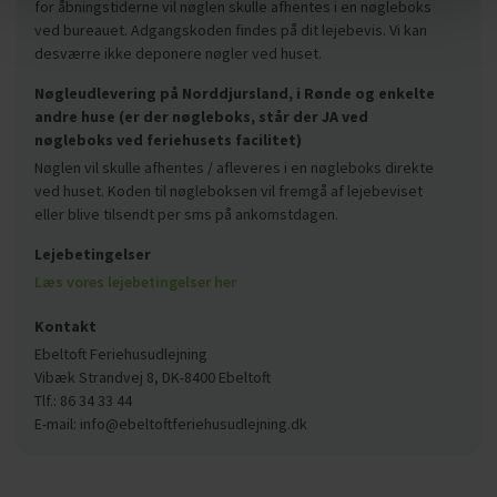
for åbningstiderne vil nøglen skulle afhentes i en nøgleboks
ved bureauet. Adgangskoden findes på dit lejebevis. Vi kan
desværre ikke deponere nøgler ved huset.
Nøgleudlevering på Norddjursland, i Rønde og enkelte
andre huse (er der nøgleboks, står der JA ved
nøgleboks ved feriehusets facilitet)
Nøglen vil skulle afhentes / afleveres i en nøgleboks direkte
ved huset. Koden til nøgleboksen vil fremgå af lejebeviset
eller blive tilsendt per sms på ankomstdagen.
Lejebetingelser
Læs vores lejebetingelser her
Kontakt
Ebeltoft Feriehusudlejning
Vibæk Strandvej 8, DK-8400 Ebeltoft
Tlf.: 86 34 33 44
E-mail: info@ebeltoftferiehusudlejning.dk