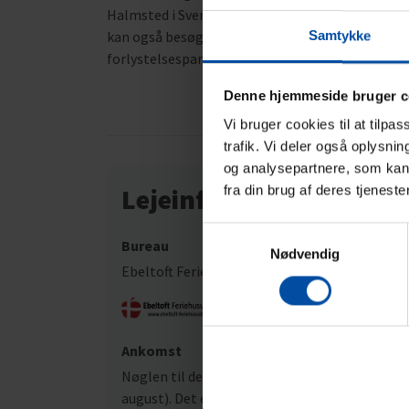
Halmsted i Sverige og til Anholt. Grenaa By byd
kan også besøge Museum Østjylland. Fra Grenaa er
Samtykke
forlystelsespark Djurs Sommerland og ca. en tim
Denne hjemmeside bruger c
Vi bruger cookies til at tilpa
trafik. Vi deler også oplysni
og analysepartnere, som kan 
Lejeinformation
fra din brug af deres tjeneste
Samtykkevalg
Bureau
Nødvendig
Ebeltoft Feriehusudlejning
Ankomst
Nøglen til det lejede feriehus kan afhentes på a
august). Det er ikke muligt at aftale andre af