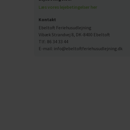
Læs vores lejebetingelser her
Kontakt
Ebeltoft Feriehusudlejning
Vibæk Strandvej 8, DK-8400 Ebeltoft
Tlf.: 86 34 33 44
E-mail: info@ebeltoftferiehusudlejning.dk