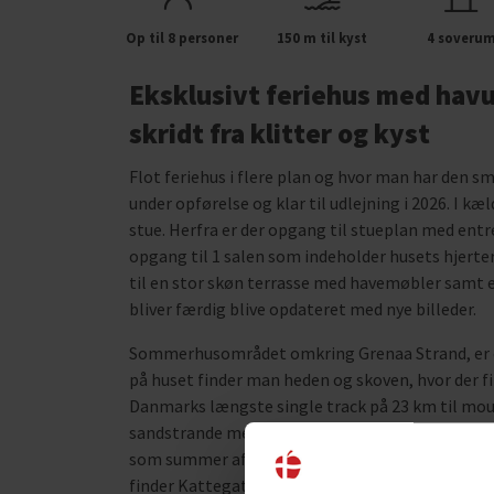
Op til 8 personer
150 m til kyst
4 soveru
Eksklusivt feriehus med havu
skridt fra klitter og kyst
Flot feriehus i flere plan og hvor man har den s
under opførelse og klar til udlejning i 2026. I 
stue. Herfra er der opgang til stueplan med entr
opgang til 1 salen som indeholder husets hjert
til en stor skøn terrasse med havemøbler samt 
bliver færdig blive opdateret med nye billeder.
Sommerhusområdet omkring Grenaa Strand, er et
på huset finder man heden og skoven, hvor der fi
Danmarks længste single track på 23 km til moun
sandstrande med klitter og gryder, fint sand, s
som summer af liv sommeren igennem og hvor ma
finder Kattegatcentret, hvor det er muligt at ko