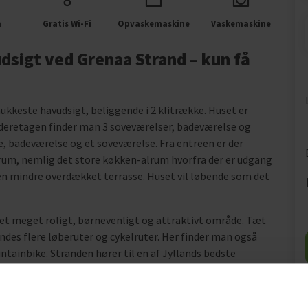
m
Gratis Wi-Fi
Opvaskemaskine
Vaskemaskine
dsigt ved Grenaa Strand – kun få
mukkeste havudsigt, beliggende i 2 klitrække. Huset er
kælderetagen finder man 3 soveværelser, badeværelse og
e, badeværelse og et soveværelse. Fra entreen er der
erum, nemlig det store køkken-alrum hvorfra der er udgang
en mindre overdækket terrasse. Huset vil løbende som det
 meget roligt, børnevenligt og attraktivt område. Tæt
ndes flere løberuter og cykelruter. Her finder man også
tainbike. Stranden hører til en af Jyllands bedste
andbund og blåt flag. Her finder man også lystbådehavnen,
n finder flere gode spisesteder. Det er også her man
mme tæt på hajerne. Fra havnen er der daglig sejlads til