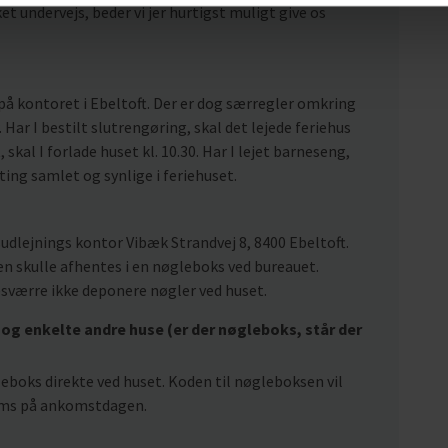
t undervejs, beder vi jer hurtigst muligt give os
på kontoret i Ebeltoft. Der er dog særregler omkring
 Har I bestilt slutrengøring, skal det lejede feriehus
, skal I forlade huset kl. 10.30. Har I lejet barneseng,
 ting samlet og synlige i feriehuset.
udlejnings kontor Vibæk Strandvej 8, 8400 Ebeltoft.
n skulle afhentes i en nøgleboks ved bureauet.
esværre ikke deponere nøgler ved huset.
og enkelte andre huse (er der nøgleboks, står der
gleboks direkte ved huset. Koden til nøgleboksen vil
r sms på ankomstdagen.