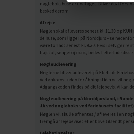
nøglebokshuse er undtaget. Bliver du/I forsinke
besked derom.
Afrejse
Nøglen skal afleveres senest kl. 11.30 og KUN 
de huse, som ligger på Norddjurs - se nedenfor.
være forladt senest kl. 9.30. Hvis i selv gør rent
højstol, sengetøj m.m., bedes I efterlade disse
Nøgleudlevering
Nøglerne bliver udleveret på Ebeltoft Feriehus
Ved ankomst uden for åbningstiderne vil nøgle
Adgangskoden findes på dit lejebevis. Vi kan d
Nøgleudlevering på Norddjursland, i Rønde 
JA ved nøgleboks ved feriehusets facilitet)
Nøglen vil skulle afhentes / afleveres i en nø
fremgå af lejebeviset eller blive tilsendt pe
Lejebetingelser