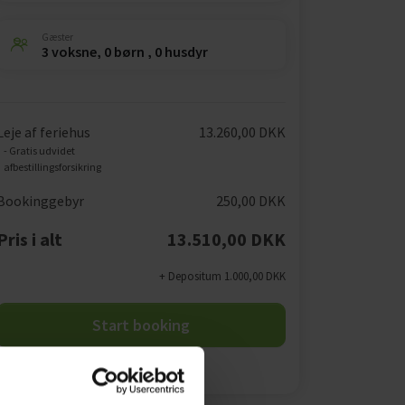
Gæster
3 voksne, 0 børn , 0 husdyr
Leje af feriehus
13.260,00 DKK
- Gratis udvidet
afbestillingsforsikring
Bookinggebyr
250,00 DKK
Pris i alt
13.510,00 DKK
+ Depositum 1.000,00 DKK
Start booking
Opret en søgeagent