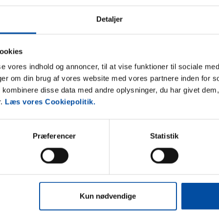
er desuden på mange hyggelige butikker og cafeer og her
 der ca. 1/2 times kørsel til Nordens største
Detaljer
es kørsel til Randers Regnskov.
ookies
sse vores indhold og annoncer, til at vise funktioner til sociale med
nger om din brug af vores website med vores partnere inden for s
kombinere disse data med andre oplysninger, du har givet dem,
r.
Læs vores Cookiepolitik.
Præferencer
Statistik
Kun nødvendige
nkomstdagen fra kl. 15.00 (dog kl. 16 i juni, juli og
hentningssteder end hos os på kontoret,