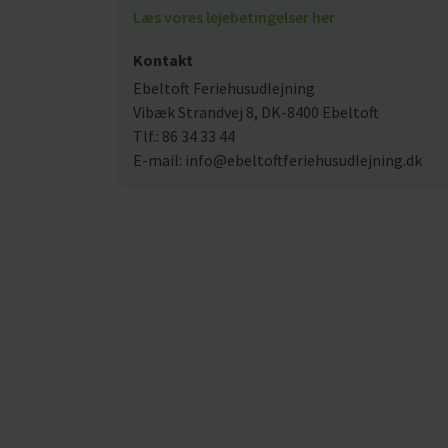
Læs vores lejebetingelser her
Kontakt
Ebeltoft Feriehusudlejning
Vibæk Strandvej 8, DK-8400 Ebeltoft
Tlf.: 86 34 33 44
E-mail: info@ebeltoftferiehusudlejning.dk