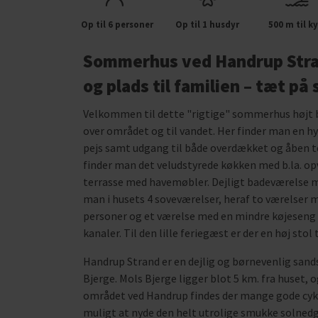
Op til 6 personer
Op til 1 husdyr
500 m til ky
Sommerhus ved Handrup Stran
og plads til familien – tæt på
Velkommen til dette "rigtige" sommerhus højt b
over området og til vandet. Her finder man en 
pejs samt udgang til både overdækket og åben t
finder man det veludstyrede køkken med b.la. op
terrasse med havemøbler. Dejligt badeværelse m
man i husets 4 soveværelser, heraf to værelser 
personer og et værelse med en mindre køjeseng ti
kanaler. Til den lille feriegæst er der en høj stol 
Handrup Strand er en dejlig og børnevenlig san
Bjerge. Mols Bjerge ligger blot 5 km. fra huset, o
området ved Handrup findes der mange gode cykel
muligt at nyde den helt utrolige smukke solnedga