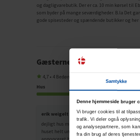
og dagligvarebutik. Der er ca. 10 min kørsel til
som byder på mange seværdigheder. B.la Det gam
gode spisesteder og spændende butikker og her er
Gæsterne siger
4,7 • 4 Bedømmelser
Samtykke
Hus
Grund
4,5
Denne hjemmeside bruger c
Vi bruger cookies til at tilpa
erik weigelt
sep 20
trafik. Vi deler også oplysni
dejligt hus men for mange fejl opkørsel til
og analysepartnere, som kan 
huset helt umulig huller i vejen på 20 -30cm
fra din brug af deres tjeneste
annonceret havudsigt findes ikke