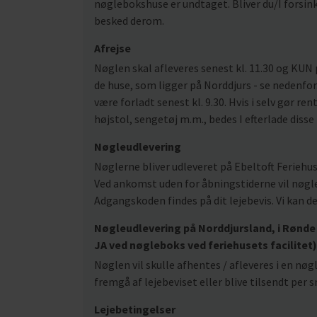
nøglebokshuse er undtaget. Bliver du/I forsinke
besked derom.
Afrejse
Nøglen skal afleveres senest kl. 11.30 og KUN 
de huse, som ligger på Norddjurs - se nedenfor.
være forladt senest kl. 9.30. Hvis i selv gør rent
højstol, sengetøj m.m., bedes I efterlade disse
Nøgleudlevering
Nøglerne bliver udleveret på Ebeltoft Feriehus
Ved ankomst uden for åbningstiderne vil nøgle
Adgangskoden findes på dit lejebevis. Vi kan d
Nøgleudlevering på Norddjursland, i Rønde 
JA ved nøgleboks ved feriehusets facilitet)
Nøglen vil skulle afhentes / afleveres i en nø
fremgå af lejebeviset eller blive tilsendt pe
Lejebetingelser