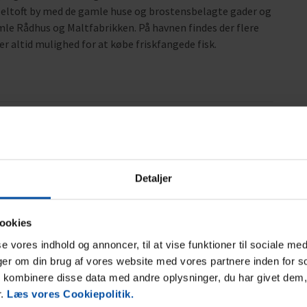
 Ebeltoft by med de gamle huse og brostensbelagte gader og
le Rådhus og Maltfabrikken. På havnen findes der flere
 altid mulighed for at købe friskfangede fisk.
Detaljer
Område
4,8
4,8
ookies
sse vores indhold og annoncer, til at vise funktioner til sociale med
25
Stefan Stricker
aug 2025
nger om din brug af vores website med vores partnere inden for s
Vi var meget tilfredse med hele ferien, endda
kombinere disse data med andre oplysninger, du har givet dem,
mere end vores sidste tur i Tyskland. Vejret var
r.
Læs vores Cookiepolitik.
dog også perfekt... Vi kommer tilbage og