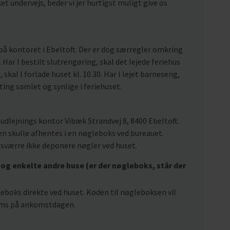
t undervejs, beder vi jer hurtigst muligt give os
på kontoret i Ebeltoft. Der er dog særregler omkring
 Har I bestilt slutrengøring, skal det lejede feriehus
, skal I forlade huset kl. 10.30. Har I lejet barneseng,
 ting samlet og synlige i feriehuset.
udlejnings kontor Vibæk Strandvej 8, 8400 Ebeltoft.
n skulle afhentes i en nøgleboks ved bureauet.
esværre ikke deponere nøgler ved huset.
og enkelte andre huse (er der nøgleboks, står der
gleboks direkte ved huset. Koden til nøgleboksen vil
r sms på ankomstdagen.