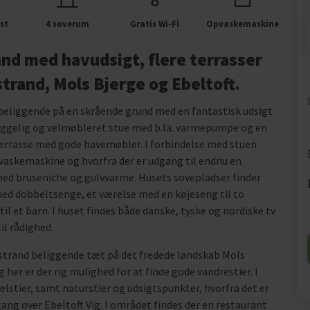
st
4 soverum
Gratis Wi-Fi
Opvaskemaskine
d med havudsigt, flere terrasser
 strand, Mols Bjerge og Ebeltoft.
eliggende på en skrående grund med en fantastisk udsigt
hyggelig og velmøbleret stue med b.la. varmepumpe og en
errasse med gode havemøbler. I forbindelse med stuen
vaskemaskine og hvorfra der er udgang til endnu en
ed bruseniche og gulvvarme. Husets sovepladser finder
med dobbeltsenge, et værelse med en køjeseng til to
l et barn. I huset findes både danske, tyske og nordiske tv
til rådighed.
dstrand beliggende tæt på det fredede landskab Mols
g her er der rig mulighed for at finde gode vandrestier. I
stier, samt naturstier og udsigtspunkter, hvorfra det er
ng over Ebeltoft Vig. I området findes der en restaurant