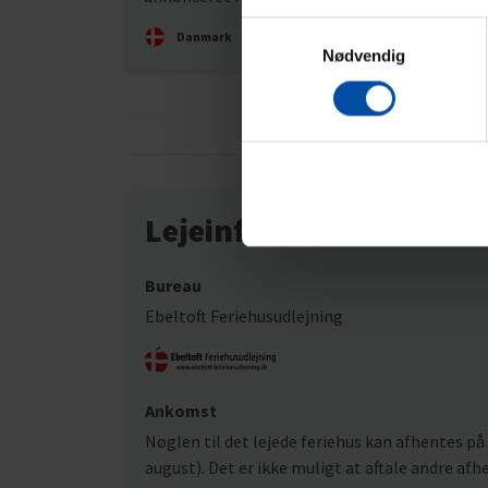
Samtykkevalg
Danmark
Nødvendig
Lejeinformation
Bureau
Ebeltoft Feriehusudlejning
Ankomst
Nøglen til det lejede feriehus kan afhentes på a
august). Det er ikke muligt at aftale andre af