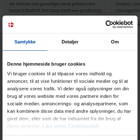
We hebben een geweldige week gehad in het
Stolene i sp
huisje in Ebeltoft. Het huisje heeft een goede prijs
støvsugeren 
kwaliteit verhouding en heeft een geweldige
ligging. Veel plezier beleefd aan de grote tuin
Tysklan
met beachvolleybalveld en trampoline. De
kampvuurplek heeft ons ook een hele gezellige
Samtykke
Detaljer
Om
avond bezorgd. Het enige wat we in het huis
gemist hebben was een goed werkende
stofzuiger (degene die er staat werkt niet zo...
Vis mere
Denne hjemmeside bruger cookies
Vi bruger cookies til at tilpasse vores indhold og
Danmark
annoncer, til at vise funktioner til sociale medier og til at
analysere vores trafik. Vi deler også oplysninger om din
brug af vores website med vores partnere inden for
sociale medier, annoncerings- og analysepartnere, som
Lejeinformation
kan kombinere disse data med andre oplysninger, du har
givet dem, eller som de har indsamlet fra din brug af
Bureau
deres tjenester.
Læs vores Cookiepolitik.
Ebeltoft Feriehusudlejning