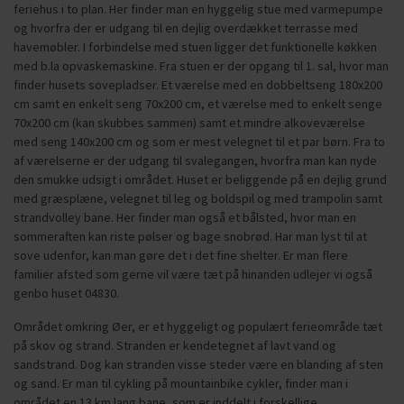
feriehus i to plan. Her finder man en hyggelig stue med varmepumpe
og hvorfra der er udgang til en dejlig overdækket terrasse med
havemøbler. I forbindelse med stuen ligger det funktionelle køkken
med b.la opvaskemaskine. Fra stuen er der opgang til 1. sal, hvor man
finder husets sovepladser. Et værelse med en dobbeltseng 180x200
cm samt en enkelt seng 70x200 cm, et værelse med to enkelt senge
70x200 cm (kan skubbes sammen) samt et mindre alkoveværelse
med seng 140x200 cm og som er mest velegnet til et par børn. Fra to
af værelserne er der udgang til svalegangen, hvorfra man kan nyde
den smukke udsigt i området. Huset er beliggende på en dejlig grund
med græsplæne, velegnet til leg og boldspil og med trampolin samt
strandvolley bane. Her finder man også et bålsted, hvor man en
sommeraften kan riste pølser og bage snobrød. Har man lyst til at
sove udenfor, kan man gøre det i det fine shelter. Er man flere
familier afsted som gerne vil være tæt på hinanden udlejer vi også
genbo huset 04830.
Området omkring Øer, er et hyggeligt og populært ferieområde tæt
på skov og strand. Stranden er kendetegnet af lavt vand og
sandstrand. Dog kan stranden visse steder være en blanding af sten
og sand. Er man til cykling på mountainbike cykler, finder man i
området en 13 km lang bane, som er inddelt i forskellige