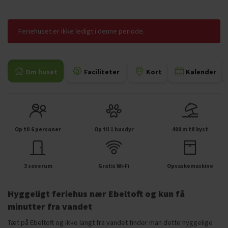
Feriehuset er ikke ledigt i denne periode.
Om huset
Faciliteter
Kort
Kalender
Op til 6 personer
Op til 1 husdyr
400 m til kyst
3 soverum
Gratis Wi-Fi
Opvaskemaskine
Hyggeligt feriehus nær Ebeltoft og kun få
minutter fra vandet
Tæt på Ebeltoft og ikke langt fra vandet finder man dette hyggelige