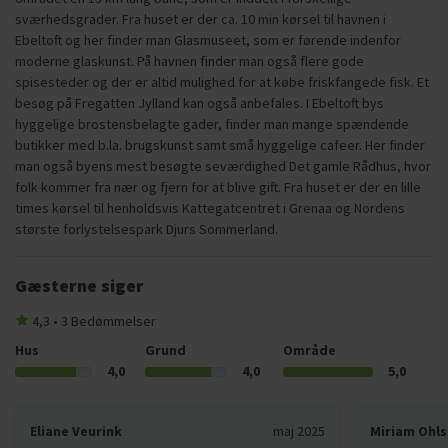
sværhedsgrader. Fra huset er der ca. 10 min kørsel til havnen i
Ebeltoft og her finder man Glasmuseet, som er førende indenfor
moderne glaskunst. På havnen finder man også flere gode
spisesteder og der er altid mulighed for at købe friskfangede fisk. Et
besøg på Fregatten Jylland kan også anbefales. I Ebeltoft bys
hyggelige brostensbelagte gader, finder man mange spændende
butikker med b.la. brugskunst samt små hyggelige cafeer. Her finder
man også byens mest besøgte seværdighed Det gamle Rådhus, hvor
folk kommer fra nær og fjern for at blive gift. Fra huset er der en lille
times kørsel til henholdsvis Kattegatcentret i Grenaa og Nordens
største forlystelsespark Djurs Sommerland.
Gæsterne siger
4,3 • 3 Bedømmelser
Hus
Grund
Område
4,0
4,0
5,0
Eliane Veurink
maj 2025
Miriam Ohl