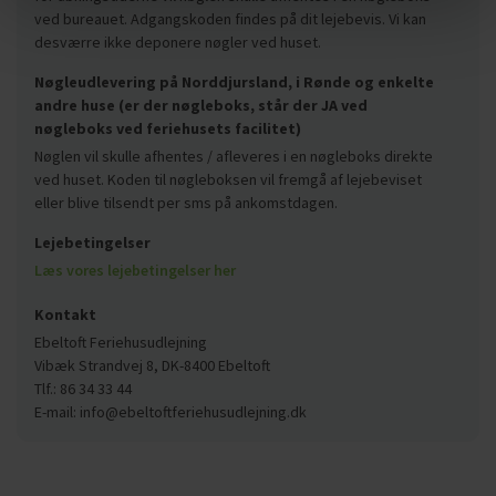
ved bureauet. Adgangskoden findes på dit lejebevis. Vi kan
desværre ikke deponere nøgler ved huset.
Nøgleudlevering på Norddjursland, i Rønde og enkelte
andre huse (er der nøgleboks, står der JA ved
nøgleboks ved feriehusets facilitet)
Nøglen vil skulle afhentes / afleveres i en nøgleboks direkte
ved huset. Koden til nøgleboksen vil fremgå af lejebeviset
eller blive tilsendt per sms på ankomstdagen.
Lejebetingelser
Læs vores lejebetingelser her
Kontakt
Ebeltoft Feriehusudlejning
Vibæk Strandvej 8, DK-8400 Ebeltoft
Tlf.: 86 34 33 44
E-mail: info@ebeltoftferiehusudlejning.dk