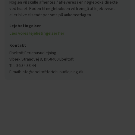
Nøglen vil skulle afhentes / afleveres i en nøgleboks direkte
ved huset. Koden til nøgleboksen vil fremgå af lejebeviset
eller blive tilsendt per sms på ankomstdagen.
Lejebetingelser
Læs vores lejebetingelser her
Kontakt
Ebeltoft Feriehusudlejning
Vibæk Strandvej 8, DK-8400 Ebeltoft
Tlf.: 86 34 33 44
E-mail: info@ebeltoftferiehusudlejning.dk