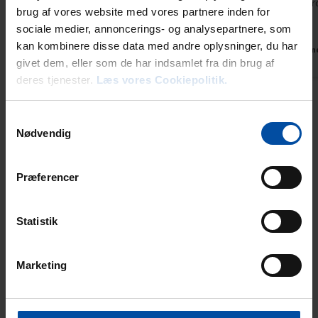
Fantastiske omgivelse. Ro . Natur. Naturstrand og
Ældre hus i r
brug af vores website med vores partnere inden for
rigt dyreliv Rummeligt hus. Gode senge.
der.
sociale medier, annoncerings- og analysepartnere, som
Ønskeligt: vaskemaskine
kan kombinere disse data med andre oplysninger, du har
Tysklan
Danmark
givet dem, eller som de har indsamlet fra din brug af
deres tjenester.
Læs vores Cookiepolitik.
Vis alle omtaler
Samtykkevalg
Nødvendig
Lejeinformation
Præferencer
Bureau
Ebeltoft Feriehusudlejning
Statistik
Ankomst
Marketing
Nøglen til det lejede feriehus kan afhentes på ankomstdagen
fra kl. 15.00 (dog kl. 16 i juni, juli og august). Det er ikke muligt
at aftale andre afhentningssteder end hos os på kontoret,
nøglebokshuse er undtaget. Bliver du/I forsinket undervejs,