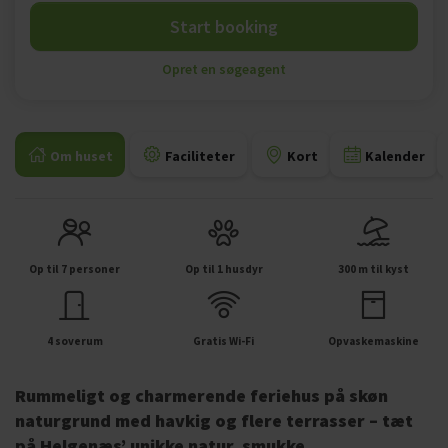
Start booking
Opret en søgeagent
Om huset
Faciliteter
Kort
Kalender
Op til 7 personer
Op til 1 husdyr
300 m til kyst
4 soverum
Gratis Wi-Fi
Opvaskemaskine
Rummeligt og charmerende feriehus på skøn
naturgrund med havkig og flere terrasser – tæt
på Helgenæs’ unikke natur, smukke