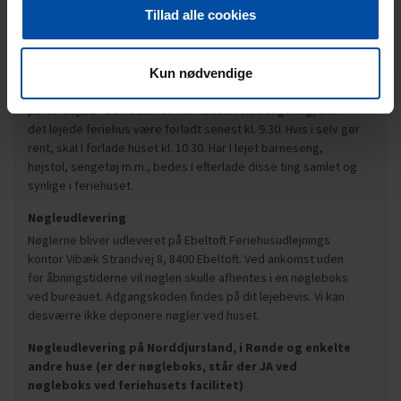
Tillad alle cookies
beder vi jer hurtigst muligt give os besked derom.
Afrejse
Nøglen skal afleveres senest kl. 11.30 og KUN på kontoret i
Kun nødvendige
Ebeltoft. Der er dog særregler omkring de huse, som ligger
på Norddjurs - se nedenfor. Har I bestilt slutrengøring, skal
det lejede feriehus være forladt senest kl. 9.30. Hvis i selv gør
rent, skal I forlade huset kl. 10.30. Har I lejet barneseng,
højstol, sengetøj m.m., bedes I efterlade disse ting samlet og
synlige i feriehuset.
Nøgleudlevering
Nøglerne bliver udleveret på Ebeltoft Feriehusudlejnings
kontor Vibæk Strandvej 8, 8400 Ebeltoft. Ved ankomst uden
for åbningstiderne vil nøglen skulle afhentes i en nøgleboks
ved bureauet. Adgangskoden findes på dit lejebevis. Vi kan
desværre ikke deponere nøgler ved huset.
Nøgleudlevering på Norddjursland, i Rønde og enkelte
andre huse (er der nøgleboks, står der JA ved
nøgleboks ved feriehusets facilitet)