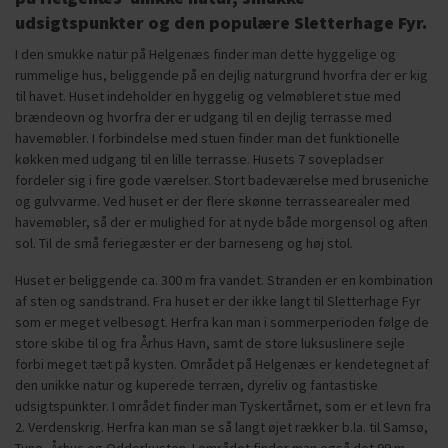
udsigtspunkter og den populære Sletterhage Fyr.
I den smukke natur på Helgenæs finder man dette hyggelige og
rummelige hus, beliggende på en dejlig naturgrund hvorfra der er kig
til havet. Huset indeholder en hyggelig og velmøbleret stue med
brændeovn og hvorfra der er udgang til en dejlig terrasse med
havemøbler. I forbindelse med stuen finder man det funktionelle
køkken med udgang til en lille terrasse. Husets 7 sovepladser
fordeler sig i fire gode værelser. Stort badeværelse med bruseniche
og gulvvarme. Ved huset er der flere skønne terrassearealer med
havemøbler, så der er mulighed for at nyde både morgensol og aften
sol. Til de små feriegæster er der barneseng og høj stol.
Huset er beliggende ca. 300 m fra vandet. Stranden er en kombination
af sten og sandstrand. Fra huset er der ikke langt til Sletterhage Fyr
som er meget velbesøgt. Herfra kan man i sommerperioden følge de
store skibe til og fra Århus Havn, samt de store luksuslinere sejle
forbi meget tæt på kysten. Området på Helgenæs er kendetegnet af
den unikke natur og kuperede terræn, dyreliv og fantastiske
udsigtspunkter. I området finder man Tyskertårnet, som er et levn fra
2. Verdenskrig. Herfra kan man se så langt øjet rækker b.la. til Samsø,