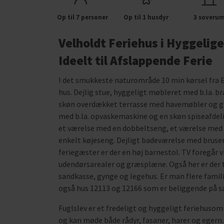
Op til 7 personer
Op til 1 husdyr
3 soveru
Velholdt Feriehus i Hyggelig
Ideelt til Afslappende Ferie
I det smukkeste naturområde 10 min kørsel fra 
hus. Dejlig stue, hyggeligt møbleret med b.la. 
skøn overdækket terrasse med havemøbler og gri
med b.la. opvaskemaskine og en skøn spiseafdeli
et værelse med en dobbeltseng, et værelse med
enkelt køjeseng. Dejligt badeværelse med bruse
feriegæster er der en høj barnestol. TV foregår 
udendørsarealer og græsplæne. Også her er der 
sandkasse, gynge og legehus. Er man flere famili
også hus 12113 og 12166 som er beliggende på 
Fuglslev er et fredeligt og hyggeligt feriehuso
og kan møde både rådyr, fasaner, harer og egern. A