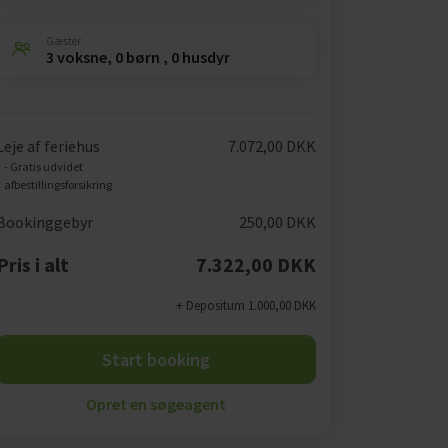
Gæster
3 voksne, 0 børn , 0 husdyr
Leje af feriehus
7.072,00 DKK
- Gratis udvidet
afbestillingsforsikring
Bookinggebyr
250,00 DKK
Pris i alt
7.322,00 DKK
+ Depositum 1.000,00 DKK
Start booking
Opret en søgeagent