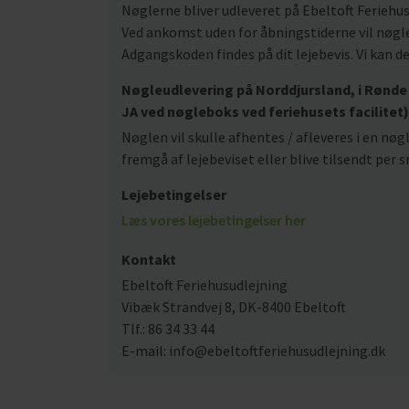
Nøglerne bliver udleveret på Ebeltoft Feriehus
Ved ankomst uden for åbningstiderne vil nøgle
Adgangskoden findes på dit lejebevis. Vi kan d
Nøgleudlevering på Norddjursland, i Rønde 
JA ved nøgleboks ved feriehusets facilitet)
Nøglen vil skulle afhentes / afleveres i en nø
fremgå af lejebeviset eller blive tilsendt pe
Lejebetingelser
Læs vores lejebetingelser her
Kontakt
Ebeltoft Feriehusudlejning
Vibæk Strandvej 8, DK-8400 Ebeltoft
Tlf.: 86 34 33 44
E-mail: info@ebeltoftferiehusudlejning.dk