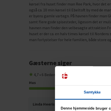
kørsel fra huset finder man Ree Park, hvor det er
også ca. 10 min kørsel til Ebeltoft by med de m
er byens gamle vartegn. På havnen finder man 
samt flere gode spisesteder, ligesom det er muli
havnen man finder den velbesøgte attraktion Fre
huset er der ca. en halv times kørsel til Norden
man forlystelser for hele familien, både store o
Gæsterne siger
4,7 • 6 Bedømmelser
Hus
Grund
4,7
Samtykke
Linda Heeris
jul 20
Denne hjemmeside bruger c