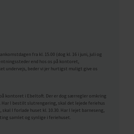
nkomstdagen fra kl. 15.00 (dog kl. 16 i juni, juli og
hentningssteder end hos os på kontoret,
t undervejs, beder vi jer hurtigst muligt give os
på kontoret i Ebeltoft. Der er dog særregler omkring
 Har I bestilt slutrengøring, skal det lejede feriehus
, skal I forlade huset kl. 10.30. Har I lejet barneseng,
 ting samlet og synlige i feriehuset.