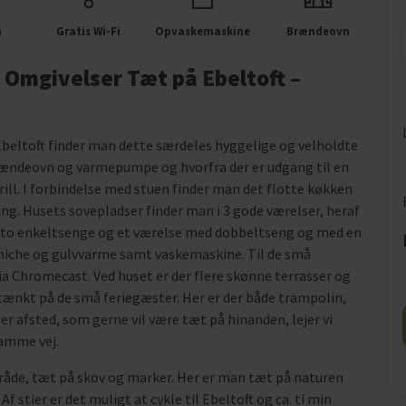
m
Gratis Wi-Fi
Opvaskemaskine
Brændeovn
e Omgivelser Tæt på Ebeltoft –
Ebeltoft finder man dette særdeles hyggelige og velholdte
brændeovn og varmepumpe og hvorfra der er udgang til en
ll. I forbindelse med stuen finder man det flotte køkken
ng. Husets sovepladser finder man i 3 gode værelser, heraf
 to enkeltsenge og et værelse med dobbeltseng og med en
niche og gulvvarme samt vaskemaskine. Til de små
via Chromecast. Ved huset er der flere skønne terrasser og
tænkt på de små feriegæster. Her er der både trampolin,
er afsted, som gerne vil være tæt på hinanden, lejer vi
samme vej.
mråde, tæt på skov og marker. Her er man tæt på naturen
f stier er det muligt at cykle til Ebeltoft og ca. ti min