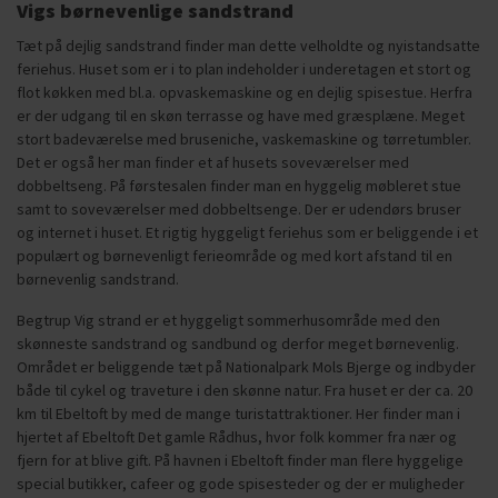
Vigs børnevenlige sandstrand
Tæt på dejlig sandstrand finder man dette velholdte og nyistandsatte
feriehus. Huset som er i to plan indeholder i underetagen et stort og
flot køkken med bl.a. opvaskemaskine og en dejlig spisestue. Herfra
er der udgang til en skøn terrasse og have med græsplæne. Meget
stort badeværelse med bruseniche, vaskemaskine og tørretumbler.
Det er også her man finder et af husets soveværelser med
dobbeltseng. På førstesalen finder man en hyggelig møbleret stue
samt to soveværelser med dobbeltsenge. Der er udendørs bruser
og internet i huset. Et rigtig hyggeligt feriehus som er beliggende i et
populært og børnevenligt ferieområde og med kort afstand til en
børnevenlig sandstrand.
Begtrup Vig strand er et hyggeligt sommerhusområde med den
skønneste sandstrand og sandbund og derfor meget børnevenlig.
Området er beliggende tæt på Nationalpark Mols Bjerge og indbyder
både til cykel og traveture i den skønne natur. Fra huset er der ca. 20
km til Ebeltoft by med de mange turistattraktioner. Her finder man i
hjertet af Ebeltoft Det gamle Rådhus, hvor folk kommer fra nær og
fjern for at blive gift. På havnen i Ebeltoft finder man flere hyggelige
special butikker, cafeer og gode spisesteder og der er muligheder