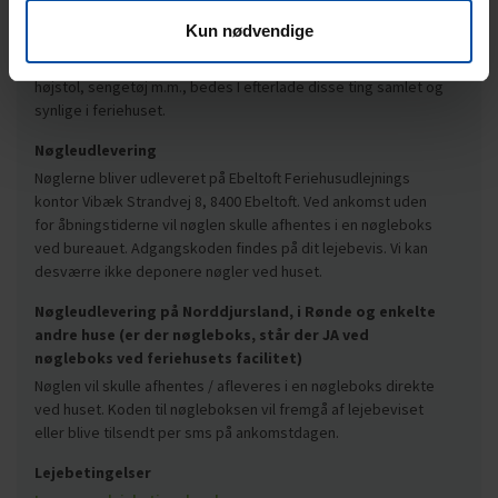
på Norddjurs - se nedenfor. Har I bestilt slutrengøring, skal
Kun nødvendige
det lejede feriehus være forladt senest kl. 9.30. Hvis i selv gør
rent, skal I forlade huset kl. 10.30. Har I lejet barneseng,
højstol, sengetøj m.m., bedes I efterlade disse ting samlet og
synlige i feriehuset.
Nøgleudlevering
Nøglerne bliver udleveret på Ebeltoft Feriehusudlejnings
kontor Vibæk Strandvej 8, 8400 Ebeltoft. Ved ankomst uden
for åbningstiderne vil nøglen skulle afhentes i en nøgleboks
ved bureauet. Adgangskoden findes på dit lejebevis. Vi kan
desværre ikke deponere nøgler ved huset.
Nøgleudlevering på Norddjursland, i Rønde og enkelte
andre huse (er der nøgleboks, står der JA ved
nøgleboks ved feriehusets facilitet)
Nøglen vil skulle afhentes / afleveres i en nøgleboks direkte
ved huset. Koden til nøgleboksen vil fremgå af lejebeviset
eller blive tilsendt per sms på ankomstdagen.
Lejebetingelser