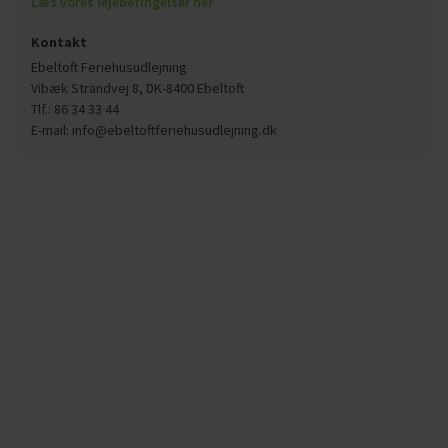
Læs vores lejebetingelser her
Kontakt
Ebeltoft Feriehusudlejning
Vibæk Strandvej 8, DK-8400 Ebeltoft
Tlf.: 86 34 33 44
E-mail: info@ebeltoftferiehusudlejning.dk