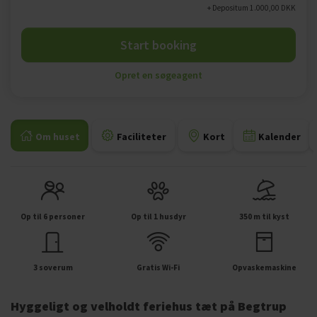
+ Depositum 1.000,00 DKK
Start booking
Opret en søgeagent
Om huset
Faciliteter
Kort
Kalender
Op til 6 personer
Op til 1 husdyr
350 m til kyst
3 soverum
Gratis Wi-Fi
Opvaskemaskine
Hyggeligt og velholdt feriehus tæt på Begtrup