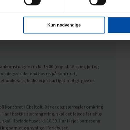
Kun nødvendige
nkomstdagen fra kl. 15.00 (dog kl. 16 i juni, juli og
hentningssteder end hos os på kontoret,
t undervejs, beder vi jer hurtigst muligt give os
på kontoret i Ebeltoft. Der er dog særregler omkring
 Har I bestilt slutrengøring, skal det lejede feriehus
, skal I forlade huset kl. 10.30. Har I lejet barneseng,
 ting samlet og synlige i feriehuset.