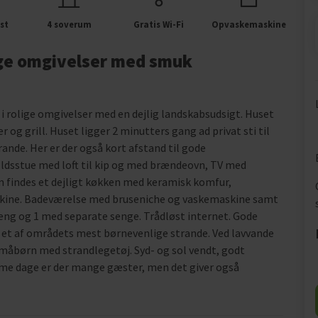
st
4 soverum
Gratis Wi-Fi
Opvaskemaskine
lige omgivelser med smuk
 rolige omgivelser med en dejlig landskabsudsigt. Huset
og grill. Huset ligger 2 minutters gang ad privat sti til
nde. Her er der også kort afstand til gode
oldsstue med loft til kip og med brændeovn, TV med
n findes et dejligt køkken med keramisk komfur,
kine. Badeværelse med bruseniche og vaskemaskine samt
eng og 1 med separate senge. Trådløst internet. Gode
r et af områdets mest børnevenlige strande. Ved lavvande
måbørn med strandlegetøj. Syd- og sol vendt, godt
rme dage er der mange gæster, men det giver også