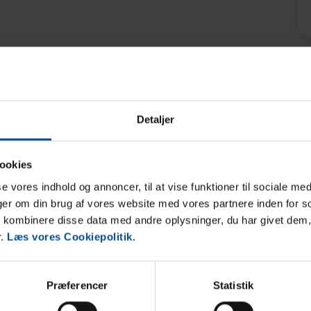
Område
4,8
4,9
Detaljer
25
Sebastian Hoppe
jul 2024
ookies
Meget rolig beliggenhed, fantastisk hus, gode
faciliteter, god stand - ideel til afslapning.
sse vores indhold og annoncer, til at vise funktioner til sociale med
nger om din brug af vores website med vores partnere inden for s
Tyskland
Oversat via AI -
Vis original kommentar
kombinere disse data med andre oplysninger, du har givet dem,
r.
Læs vores Cookiepolitik.
Præferencer
Statistik