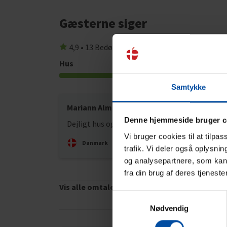
Gæsterne siger
4,9 • 13 Bedømmelser
Hus
Grund
4,9
Samtykke
Mariann Almskou
apr 20
Denne hjemmeside bruger c
Dejligt hus og fantastisk beliggenhed
Vi bruger cookies til at tilpa
Danmark
trafik. Vi deler også oplysni
og analysepartnere, som kan 
fra din brug af deres tjeneste
Vis alle omtaler
Samtykkevalg
Nødvendig