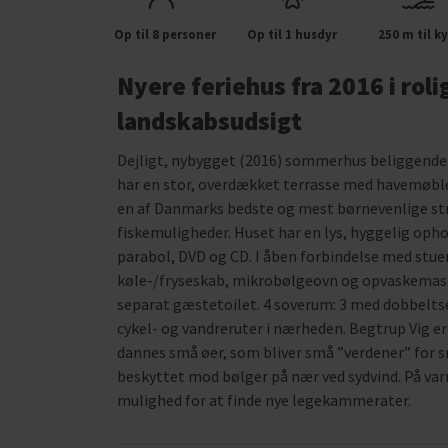
Op til 8 personer
Op til 1 husdyr
250 m til ky
Nyere feriehus fra 2016 i ro
landskabsudsigt
Dejligt, nybygget (2016) sommerhus beliggende i
har en stor, overdækket terrasse med havemøbler 
en af Danmarks bedste og mest børnevenlige stra
fiskemuligheder. Huset har en lys, hyggelig oph
parabol, DVD og CD. I åben forbindelse med stue
køle-/fryseskab, mikrobølgeovn og opvaskemas
separat gæstetoilet. 4 soverum: 3 med dobbelts
cykel- og vandreruter i nærheden. Begtrup Vig e
dannes små øer, som bliver små ”verdener” for s
beskyttet mod bølger på nær ved sydvind. På va
mulighed for at finde nye legekammerater.