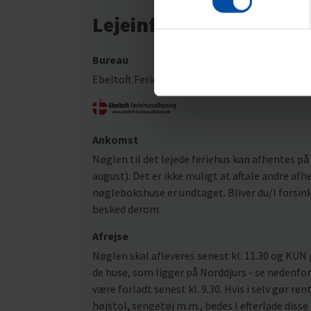
Lejeinformation
Bureau
Ebeltoft Feriehusudlejning
Ankomst
Nøglen til det lejede feriehus kan afhentes på a
august). Det er ikke muligt at aftale andre af
nøglebokshuse er undtaget. Bliver du/I forsinke
besked derom.
Afrejse
Nøglen skal afleveres senest kl. 11.30 og KUN 
de huse, som ligger på Norddjurs - se nedenfor.
være forladt senest kl. 9.30. Hvis i selv gør rent
højstol, sengetøj m.m., bedes I efterlade disse