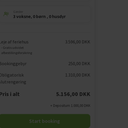
Gæster
3 voksne, 0 børn , 0 husdyr
Leje af feriehus
3.596,00 DKK
- Gratis udvidet
afbestillingsforsikring
Bookinggebyr
250,00 DKK
Obligatorisk
1.310,00 DKK
slutrengøring
Pris i alt
5.156,00 DKK
+ Depositum 1.000,00 DKK
Start booking