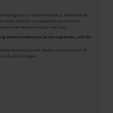
udlejnings kontor Vibæk Strandvej 8, 8400 Ebeltoft.
n skulle afhentes i en nøgleboks ved bureauet.
esværre ikke deponere nøgler ved huset.
og enkelte andre huse (er der nøgleboks, står der
gleboks direkte ved huset. Koden til nøgleboksen vil
r sms på ankomstdagen.