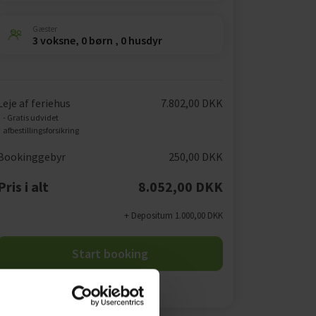
Gæster
3 voksne, 0 børn , 0 husdyr
Leje af feriehus
7.802,00 DKK
- Gratis udvidet
afbestillingsforsikring
Bookinggebyr
250,00 DKK
Pris i alt
8.052,00 DKK
+ Depositum 1.000,00 DKK
Start booking
Opret en søgeagent