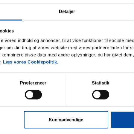
Detaljer
Område
5,0
4,8
ookies
sse vores indhold og annoncer, til at vise funktioner til sociale med
nger om din brug af vores website med vores partnere inden for s
kombinere disse data med andre oplysninger, du har givet dem,
r.
Læs vores Cookiepolitik.
Præferencer
Statistik
Kun nødvendige
nkomstdagen fra kl. 15.00 (dog kl. 16 i juni, juli og
hentningssteder end hos os på kontoret,