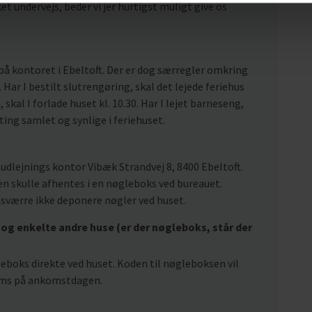
t undervejs, beder vi jer hurtigst muligt give os
på kontoret i Ebeltoft. Der er dog særregler omkring
 Har I bestilt slutrengøring, skal det lejede feriehus
, skal I forlade huset kl. 10.30. Har I lejet barneseng,
 ting samlet og synlige i feriehuset.
udlejnings kontor Vibæk Strandvej 8, 8400 Ebeltoft.
n skulle afhentes i en nøgleboks ved bureauet.
esværre ikke deponere nøgler ved huset.
og enkelte andre huse (er der nøgleboks, står der
gleboks direkte ved huset. Koden til nøgleboksen vil
r sms på ankomstdagen.