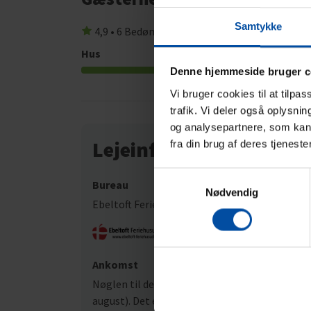
Samtykke
4,9 • 6 Bedømmelser
Hus
Grund
4,8
Denne hjemmeside bruger c
Vi bruger cookies til at tilpa
trafik. Vi deler også oplysni
og analysepartnere, som kan 
Lejeinformation
fra din brug af deres tjeneste
Samtykkevalg
Bureau
Nødvendig
Ebeltoft Feriehusudlejning
Ankomst
Nøglen til det lejede feriehus kan afhentes på a
august). Det er ikke muligt at aftale andre af