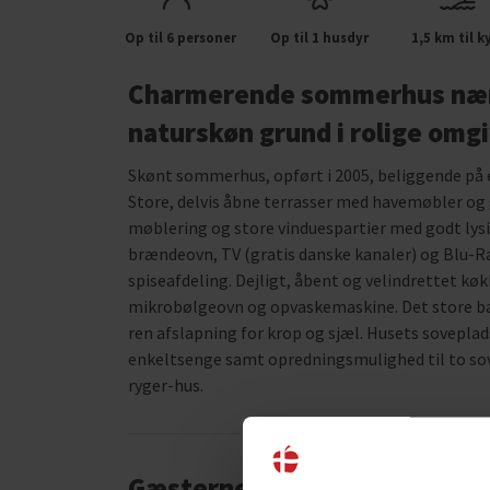
Op til 6 personer
Op til 1 husdyr
1,5 km til k
Charmerende sommerhus nær 
naturskøn grund i rolige omg
Skønt sommerhus, opført i 2005, beliggende på e
Store, delvis åbne terrasser med havemøbler og 
møblering og store vinduespartier med godt lys
brændeovn, TV (gratis danske kanaler) og Blu-Ray
spiseafdeling. Dejligt, åbent og velindrettet kø
mikrobølgeovn og opvaskemaskine. Det store ba
ren afslapning for krop og sjæl. Husets sovepla
enkeltsenge samt opredningsmulighed til to sov
ryger-hus.
Gæsterne siger