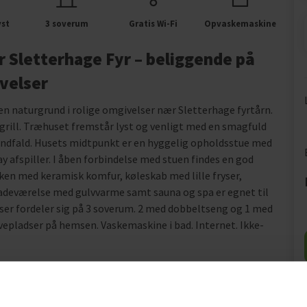
yst
3 soverum
Gratis Wi-Fi
Opvaskemaskine
Sletterhage Fyr – beliggende på
ivelser
n naturgrund i rolige omgivelser nær Sletterhage fyrtårn.
grill. Træhuset fremstår lyst og venligt med en smagfuld
indfald. Husets midtpunkt er en hyggelig opholdsstue med
 afspiller. I åben forbindelse med stuen findes en god
kken med keramisk komfur, køleskab med lille fryser,
deværelse med gulvvarme samt sauna og spa er egnet til
dser fordeler sig på 3 soverum. 2 med dobbeltseng og 1 med
epladser på hemsen. Vaskemaskine i bad. Internet. Ikke-