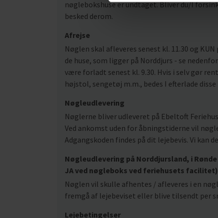
nøglebokshuse er undtaget. Bliver du/I forsinke
besked derom.
Afrejse
Nøglen skal afleveres senest kl. 11.30 og KUN 
de huse, som ligger på Norddjurs - se nedenfor.
være forladt senest kl. 9.30. Hvis i selv gør rent
højstol, sengetøj m.m., bedes I efterlade disse
Nøgleudlevering
Nøglerne bliver udleveret på Ebeltoft Feriehus
Ved ankomst uden for åbningstiderne vil nøgle
Adgangskoden findes på dit lejebevis. Vi kan d
Nøgleudlevering på Norddjursland, i Rønde 
JA ved nøgleboks ved feriehusets facilitet)
Nøglen vil skulle afhentes / afleveres i en nø
fremgå af lejebeviset eller blive tilsendt pe
Lejebetingelser