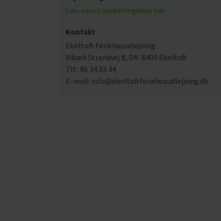
Læs vores lejebetingelser her
Kontakt
Ebeltoft Feriehusudlejning
Vibæk Strandvej 8, DK-8400 Ebeltoft
Tlf.: 86 34 33 44
E-mail: info@ebeltoftferiehusudlejning.dk