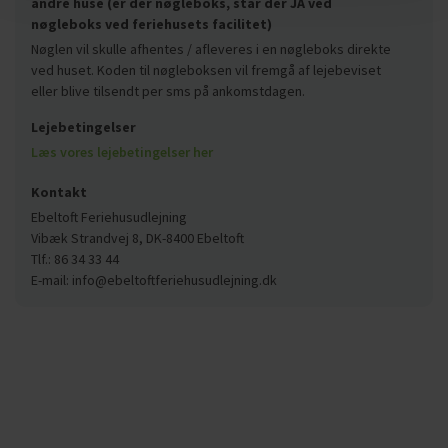
andre huse (er der nøgleboks, står der JA ved
nøgleboks ved feriehusets facilitet)
Nøglen vil skulle afhentes / afleveres i en nøgleboks direkte
ved huset. Koden til nøgleboksen vil fremgå af lejebeviset
eller blive tilsendt per sms på ankomstdagen.
Lejebetingelser
Læs vores lejebetingelser her
Kontakt
Ebeltoft Feriehusudlejning
Vibæk Strandvej 8, DK-8400 Ebeltoft
Tlf.: 86 34 33 44
E-mail: info@ebeltoftferiehusudlejning.dk