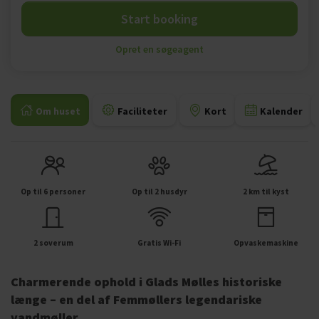
Start booking
Opret en søgeagent
Om huset
Faciliteter
Kort
Kalender
Op til 6 personer
Op til 2 husdyr
2 km til kyst
2 soverum
Gratis Wi-Fi
Opvaskemaskine
Charmerende ophold i Glads Mølles historiske
længe – en del af Femmøllers legendariske
vandmøller