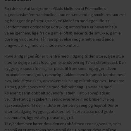
Bo i den ene af længerne til Glads Mølle, en af Femmøllers
legendariske fem vandmøller, som er nænsomt og smukt restaureret
og beliggende på stor grund ved Mølleåen med egen lille sø.
Ejendommens oprindelige udtryk og atmosfære er bevaret hele
vejen igennem, lige fra de gamle loftsbjælker til de smukke, gamle
døre og vinduer. Her får I en oplevelse i nogle helt enestående
omgivelser og med alt i moderne komfort.
Hovedindgangen åbner til entré med indgang til den store, lyse stue
med to dejlige sofaafdelinger, brændeovn og TV via chromecast. Den
hyggelige spiseafdeling har plads til 6 personer og ligger i åben
forbindelse med godt, rummeligt køkken med keramisk komfur med
ovn, køle-/fryseskab, opvaskemaskine og mikrobølgeovn. Huset har
1 stort, godt soveværelse med dobbeltseng, 1 værelse med
køjeseng samt dobbelt sovesofa i stuen, i alt 6 sovepladser.
Velindrettet og regulært flisebadeværelse med bruseniche og
vaskemaskine. Til de mindste er der barneseng og højstol. Der er
internetadgang. Hyggelig, afskærmet fliseterrasse med gode
havemøbler, liggestole, parasol og grill.
Til ejendommen hører desuden en robåd med redningsveste, som
man på eget ansvar kan benytte på den 1,5 meter dybe møllesø.