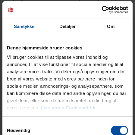
Robåden deles ligesom selve grundarealet med de to øvrige lejemål
på matriklen.
Femmøller ligger lidt gemt inde i selve ”bjergene” men i kort afstand
Samtykke
Detaljer
Om
til såvel Femmøller Strand som Ebeltoft. Byens tidligere badehotel fra
1909, der i dag fungerer som efterskole, markerer den første turisme
i Ebeltoft-området, hvis mål i høj grad var naturoplevelserne i Mols
Denne hjemmeside bruger cookies
Bjerge. Den populære vandresti, Den italienske sti, er en del af
ruterne i Nationalparken og starter for enden af Glads Mølles grund.
Vi bruger cookies til at tilpasse vores indhold og
annoncer, til at vise funktioner til sociale medier og til at
analysere vores trafik. Vi deler også oplysninger om din
Lejeinformation
brug af vores website med vores partnere inden for
sociale medier, annoncerings- og analysepartnere, som
Bureau
kan kombinere disse data med andre oplysninger, du har
Ebeltoft Feriehusudlejning
givet dem, eller som de har indsamlet fra din brug af
deres tjenester.
Læs vores Cookiepolitik.
Ankomst
Samtykkevalg
Nøglen til det lejede feriehus kan afhentes på ankomstdagen
Nødvendig
fra kl. 15.00 (dog kl. 16 i juni, juli og august). Det er ikke muligt