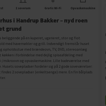
yst
2 soverum
Gratis Wi-Fi
Opvaskemaskine
rhus i Handrup Bakker – nyd roen
et grund
 beliggende på en kuperet, ugeneret, stor og flot
old med havemøbler og grill. Indvendigt fremstår huset
elig opholdsstue med brændeovn, TV, DVD, stereoanlæg
t køkken i forbindelse med dejlig spiseafdeling med
i-/mikroovn og opvaskemaskine. Lille badeværelse med
 Husets sovepladser fordeler sig på 2 gode soveværelser:
 findes 2 sovepladser (enkeltsenge) mere. En fin bålplads
ter.