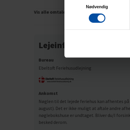
Nødvendig
Vis alle omtaler
Lejeinformation
Bureau
Ebeltoft Feriehusudlejning
Ankomst
Nøglen til det lejede feriehus kan afhentes på a
august). Det er ikke muligt at aftale andre af
nøglebokshuse er undtaget. Bliver du/I forsinke
besked derom.