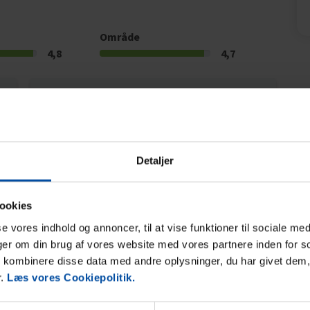
Område
4,8
4,7
26
Gæst fra Tyskland
jul 2026
Et lille, veludstyret feriehus. Det er perfekt til
to personer med en stor hund. Støvsugeren var
i stykker, men den venlige ejer bragte en ny
Detaljer
dagen efter. Køkkenet er meget veludstyret
med alt hvad man behøver. Varmepumpen kan
bruges som aircondition i varmt vejr.
ookies
Simpelthen fremragende. Den store, dejlige
sse vores indhold og annoncer, til at vise funktioner til sociale med
ejendom var en drøm for os og vores hund. Der
nger om din brug af vores website med vores partnere inden for s
var altid et skyggefuldt sted at finde. Vi nød...
kombinere disse data med andre oplysninger, du har givet dem,
Vis mere
r.
Læs vores Cookiepolitik.
Tyskland
Oversat via AI -
Vis original kommentar