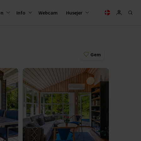
on
Info
Webcam
Husejer
Gem