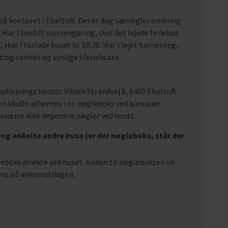
på kontoret i Ebeltoft. Der er dog særregler omkring
 Har I bestilt slutrengøring, skal det lejede feriehus
, skal I forlade huset kl. 10.30. Har I lejet barneseng,
 ting samlet og synlige i feriehuset.
udlejnings kontor Vibæk Strandvej 8, 8400 Ebeltoft.
n skulle afhentes i en nøgleboks ved bureauet.
esværre ikke deponere nøgler ved huset.
og enkelte andre huse (er der nøgleboks, står der
gleboks direkte ved huset. Koden til nøgleboksen vil
r sms på ankomstdagen.