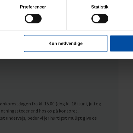
Præferencer
Statistik
Kun nødvendige
nkomstdagen fra kl. 15.00 (dog kl. 16 i juni, juli og
hentningssteder end hos os på kontoret,
t undervejs, beder vi jer hurtigst muligt give os