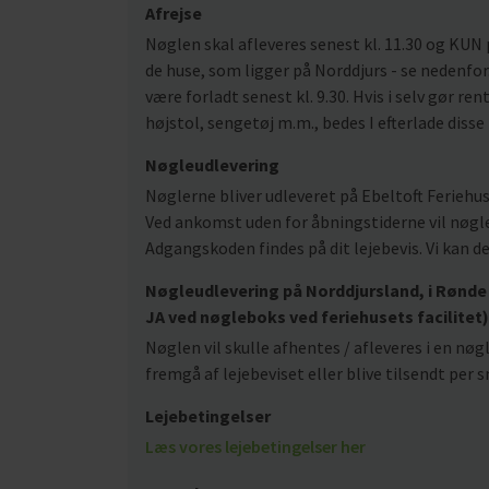
Afrejse
Nøglen skal afleveres senest kl. 11.30 og KUN 
de huse, som ligger på Norddjurs - se nedenfor.
være forladt senest kl. 9.30. Hvis i selv gør rent
højstol, sengetøj m.m., bedes I efterlade disse
Nøgleudlevering
Nøglerne bliver udleveret på Ebeltoft Feriehus
Ved ankomst uden for åbningstiderne vil nøgle
Adgangskoden findes på dit lejebevis. Vi kan d
Nøgleudlevering på Norddjursland, i Rønde 
JA ved nøgleboks ved feriehusets facilitet)
Nøglen vil skulle afhentes / afleveres i en nø
fremgå af lejebeviset eller blive tilsendt pe
Lejebetingelser
Læs vores lejebetingelser her