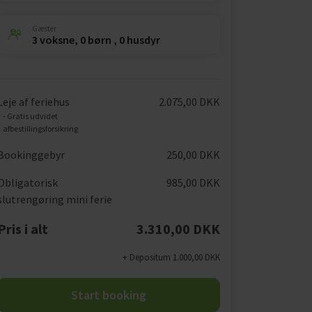
Gæster
3 voksne, 0 børn , 0 husdyr
Leje af feriehus
2.075,00 DKK
- Gratis udvidet
afbestillingsforsikring
Bookinggebyr
250,00 DKK
Obligatorisk
985,00 DKK
slutrengøring mini ferie
Pris i alt
3.310,00 DKK
+ Depositum 1.000,00 DKK
Start booking