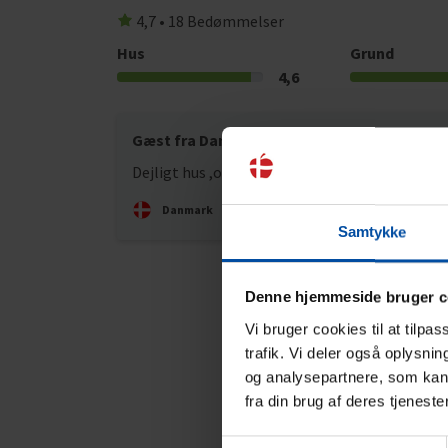
4,7 • 18 Bedømmelser
Hus
Grund
4,6
Gæst fra Danmark
aug 20
Dejligt hus ,og område
Danmark
Samtykke
Denne hjemmeside bruger c
Vi bruger cookies til at tilpa
trafik. Vi deler også oplysni
og analysepartnere, som kan 
fra din brug af deres tjeneste
Samtykkevalg