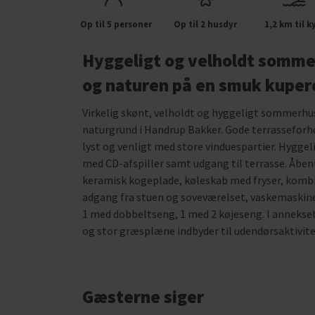
Op til 5 personer
Op til 2 husdyr
1,2 km til k
Hyggeligt og velholdt somme
og naturen på en smuk kuper
Virkelig skønt, velholdt og hyggeligt sommerhus
naturgrund i Handrup Bakker. Gode terrasseforh
lyst og venligt med store vinduespartier. Hygg
med CD-afspiller samt udgang til terrasse. Åben
keramisk kogeplade, køleskab med fryser, komb
adgang fra stuen og soveværelset, vaskemaskine.
1 med dobbeltseng, 1 med 2 køjeseng. I annekset
og stor græsplæne indbyder til udendørsaktivite
Gæsterne siger