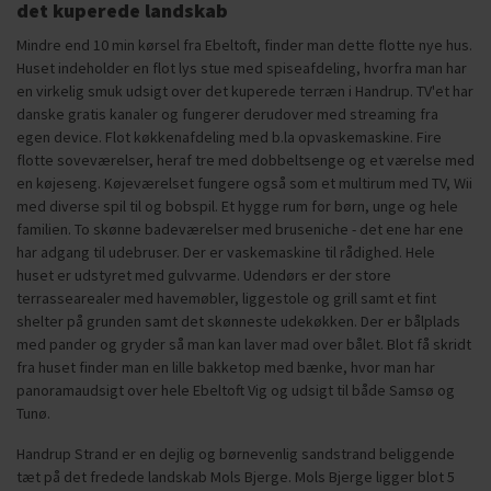
det kuperede landskab
Mindre end 10 min kørsel fra Ebeltoft, finder man dette flotte nye hus.
Huset indeholder en flot lys stue med spiseafdeling, hvorfra man har
en virkelig smuk udsigt over det kuperede terræn i Handrup. TV'et har
danske gratis kanaler og fungerer derudover med streaming fra
egen device. Flot køkkenafdeling med b.la opvaskemaskine. Fire
flotte soveværelser, heraf tre med dobbeltsenge og et værelse med
en køjeseng. Køjeværelset fungere også som et multirum med TV, Wii
med diverse spil til og bobspil. Et hygge rum for børn, unge og hele
familien. To skønne badeværelser med bruseniche - det ene har ene
har adgang til udebruser. Der er vaskemaskine til rådighed. Hele
huset er udstyret med gulvvarme. Udendørs er der store
terrassearealer med havemøbler, liggestole og grill samt et fint
shelter på grunden samt det skønneste udekøkken. Der er bålplads
med pander og gryder så man kan laver mad over bålet. Blot få skridt
fra huset finder man en lille bakketop med bænke, hvor man har
panoramaudsigt over hele Ebeltoft Vig og udsigt til både Samsø og
Tunø.
Handrup Strand er en dejlig og børnevenlig sandstrand beliggende
tæt på det fredede landskab Mols Bjerge. Mols Bjerge ligger blot 5