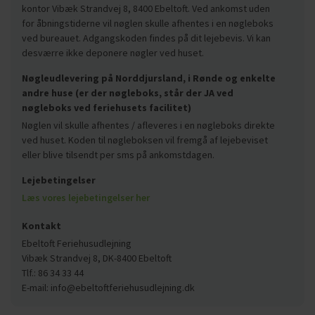
kontor Vibæk Strandvej 8, 8400 Ebeltoft. Ved ankomst uden
for åbningstiderne vil nøglen skulle afhentes i en nøgleboks
ved bureauet. Adgangskoden findes på dit lejebevis. Vi kan
desværre ikke deponere nøgler ved huset.
Nøgleudlevering på Norddjursland, i Rønde og enkelte
andre huse (er der nøgleboks, står der JA ved
nøgleboks ved feriehusets facilitet)
Nøglen vil skulle afhentes / afleveres i en nøgleboks direkte
ved huset. Koden til nøgleboksen vil fremgå af lejebeviset
eller blive tilsendt per sms på ankomstdagen.
Lejebetingelser
Læs vores lejebetingelser her
Kontakt
Ebeltoft Feriehusudlejning
Vibæk Strandvej 8, DK-8400 Ebeltoft
Tlf.: 86 34 33 44
E-mail: info@ebeltoftferiehusudlejning.dk