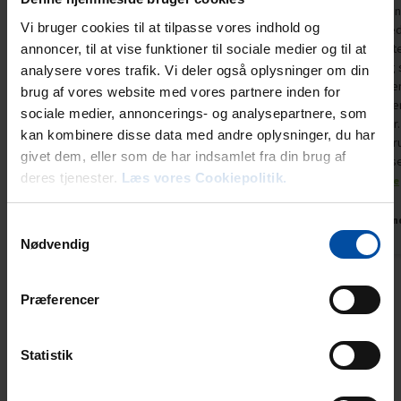
Et vidunderligt hus, perfekt designet, meget
Ved vores an
Vi bruger cookies til at tilpasse vores indhold og
velholdt og kærligt møbleret. Det ligger i et roligt
feriehus med 
område for enden af en blind vej.
at ønske. In
annoncer, til at vise funktioner til sociale medier og til at
opholds- og
analysere vores trafik. Vi deler også oplysninger om din
Oversat via AI -
Vis original
på en næsten
Tyskland
brug af vores website med vores partnere inden for
kommentar
grillfacilitet
sociale medier, annoncerings- og analysepartnere, som
skumfiduser.
kan kombinere disse data med andre oplysninger, du har
udendørs bru
givet dem, eller som de har indsamlet fra din brug af
badeværelset
deres tjenester.
Læs vores Cookiepolitik.
o...
Vis mere
Tysklan
Samtykkevalg
Nødvendig
Vis alle omtaler
Præferencer
Lejeinformation
Statistik
Bureau
Ebeltoft Feriehusudlejning