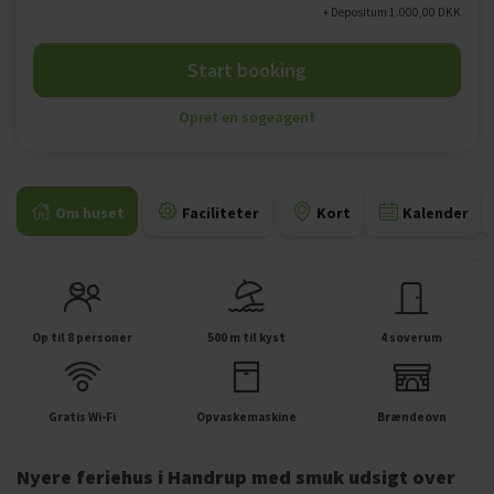
+ Depositum 1.000,00 DKK
Start booking
Opret en søgeagent
Om huset
Faciliteter
Kort
Kalender
Op til 8 personer
500 m til kyst
4 soverum
Gratis Wi-Fi
Opvaskemaskine
Brændeovn
Nyere feriehus i Handrup med smuk udsigt over