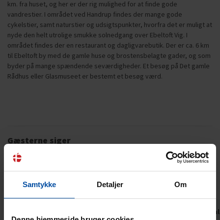
km. fra huset, og her er der rig mulighed for at finde gode
vandrestier. I området ved Handrup findes der mange gode
cykelstier, samt naturstier og udsigtspunkter, hvorfra det er muligt at
nyde den helt utrolige smukke solnedgang over Ebeltoft Vig. I
området findes der en restaurant og dagligvarebutik. Der er ca. 6 km
til Ebeltoft by med de gamle huse og brostensbelagte gader, og som
byder på mange spændende seværdigheder. Et besøg på Det gamle
Rådhus eller Glasmuseet er bestemt et besøg værd.
Gæsterne siger
4,8 • 16 Bedømmelser
Hus
Grund
Område
5,0
4,8
4,7
Samtykke
Detaljer
Om
Britta
apr 2026
Roland Sch
Denne hjemmeside bruger cookies