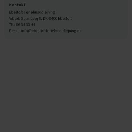
Kontakt
Ebeltoft Feriehusudlejning
Vibæk Strandvej 8, DK-8400 Ebeltoft
Tlf.: 86 34 33 44
E-mail: info@ebeltoftferiehusudlejning.dk