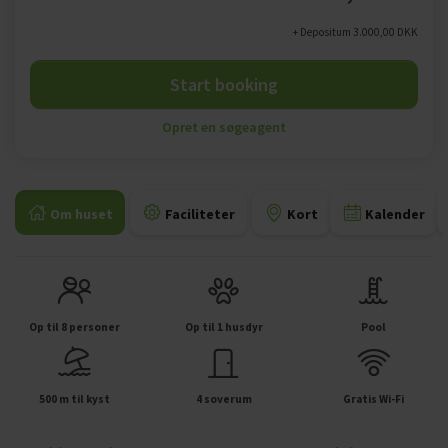
+ Depositum 3.000,00 DKK
Start booking
Opret en søgeagent
Om huset
Faciliteter
Kort
Kalender
Op til 8 personer
Op til 1 husdyr
Pool
500 m til kyst
4 soverum
Gratis Wi-Fi