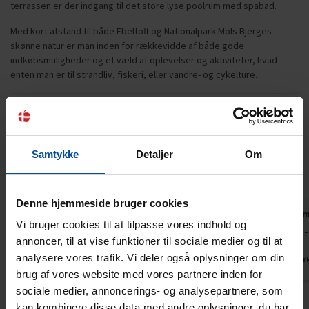
terrassen er der indgang til det store lyse poolrum med spabad.
Med kort afstand til både Ebeltoft og Nationalpark Mols Bjerges
skønne natur er man inden for rækkevidde af både gode
indkøbsmuligheder og et væld af oplevelser og aktiviteter, hvad
enten man er til strandliv, fiskeri, eller vandre- og cykelture.
Gæsterne siger
4,7 • 14 Bedømmelser
Samtykke
Detaljer
Om
Hus
Grund
Område
4,7
4,9
4,6
Denne hjemmeside bruger cookies
Lene Rye Pedersen
feb 2026
Hanna Ras
Vi bruger cookies til at tilpasse vores indhold og
Pga sneen var det svært at se hvordan grunden
Rigtig dejligt
annoncer, til at vise funktioner til sociale medier og til at
så ud.
analysere vores trafik. Vi deler også oplysninger om din
Danmar
brug af vores website med vores partnere inden for
Danmark
sociale medier, annoncerings- og analysepartnere, som
kan kombinere disse data med andre oplysninger, du har