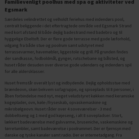
Familievenligt poolhus med spa og aktiviteter ved
Egsmark
Særdeles velindrettet og velholdt feriehus med indendørs pool,
centralt beliggende i det eftertragtede område ved Egsmark Strand
med kort afstand til både dejlig badestrand med badebro og til
hyggelige Ebeltoft. Der er flere gode terrasse med gode læforhold,
udgang fra både stue og poolrum samt udstyret med
terrassevarmer, havemøbler, liggestole og grill. På grunden findes
der sandkasse, fodboldmål, gynger, rutschebane og bålsted, og
huset råder desuden over diverse gode udendørs og indendørs spil
for alle aldersklasser.
Huset fremstår overalt lyst og indbydende. Dejlig opholdsstue med
brændeovn, skøn bekvem sofagruppe, og spiseplads til 8 personer, i
åben forbindelse med nyt, meget veludstyret køkken med keramiske
kogeplader, ovn, køle-/fryseskab, opvaskemaskine og
mikrobølgeovn. Huset råder over 4 soveværelser - 3 med
dobbeltseng og 1 med god køjeseng, i alt 8 sovepladser. Stort,
lækkert badeværelse med gulvvarme, bruseniche, vaskemaskine og
tørretumbler, samt badeværelse i poolrummet. Der er fjernsyn med
danske og tyske kanaler samt radio. Der er internetadgang. Fra