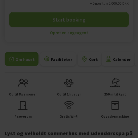
+ Depositum 2.000,00 DKK
Start booking
Opret en søgeagent
Om huset
Faciliteter
Kort
Kalender
Op til 8 personer
Op til 1 husdyr
250 m til kyst
4 soverum
Gratis Wi-Fi
Opvaskemaskine
Lyst og velholdt sommerhus med udendørsspa på