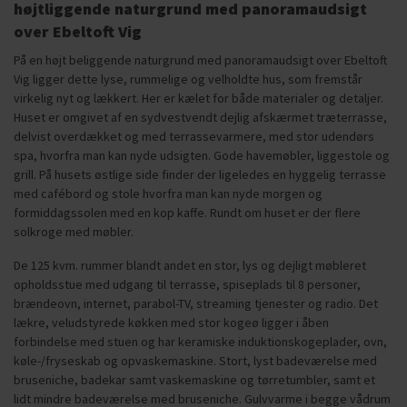
højtliggende naturgrund med panoramaudsigt
over Ebeltoft Vig
På en højt beliggende naturgrund med panoramaudsigt over Ebeltoft
Vig ligger dette lyse, rummelige og velholdte hus, som fremstår
virkelig nyt og lækkert. Her er kælet for både materialer og detaljer.
Huset er omgivet af en sydvestvendt dejlig afskærmet træterrasse,
delvist overdækket og med terrassevarmere, med stor udendørs
spa, hvorfra man kan nyde udsigten. Gode havemøbler, liggestole og
grill. På husets østlige side finder der ligeledes en hyggelig terrasse
med cafébord og stole hvorfra man kan nyde morgen og
formiddagssolen med en kop kaffe. Rundt om huset er der flere
solkroge med møbler.
De 125 kvm. rummer blandt andet en stor, lys og dejligt møbleret
opholdsstue med udgang til terrasse, spiseplads til 8 personer,
brændeovn, internet, parabol-TV, streaming tjenester og radio. Det
lækre, veludstyrede køkken med stor kogeø ligger i åben
forbindelse med stuen og har keramiske induktionskogeplader, ovn,
køle-/fryseskab og opvaskemaskine. Stort, lyst badeværelse med
bruseniche, badekar samt vaskemaskine og tørretumbler, samt et
lidt mindre badeværelse med bruseniche. Gulvvarme i begge vådrum