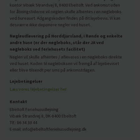
kontor Vibæk Strandvej 8, 8400 Ebeltoft. Ved ankomst uden
for åbningstiderne vil nøglen skulle afhentes i en nøgleboks
ved bureauet. Adgangskoden findes på dit lejebevis. Vi kan
desværre ikke deponere nøgler ved huset.
Nøgleudlevering på Norddjursland, i Rønde og enkelte
andre huse (er der nøgleboks, står der JA ved
nøgleboks ved feriehusets facilitet)
Nøglen vil skulle afhentes / afleveres i en nøgleboks direkte
ved huset. Koden til nøgleboksen vil fremgå af lejebeviset
eller blive tilsendt per sms på ankomstdagen.
Lejebetingelser
Læs vores lejebetingelser her
Kontakt
Ebeltoft Feriehusudlejning
Vibæk Strandvej 8, DK-8400 Ebeltoft
Tlf.: 86 34 33 44
E-mail: info@ebeltoftferiehusudlejning.dk