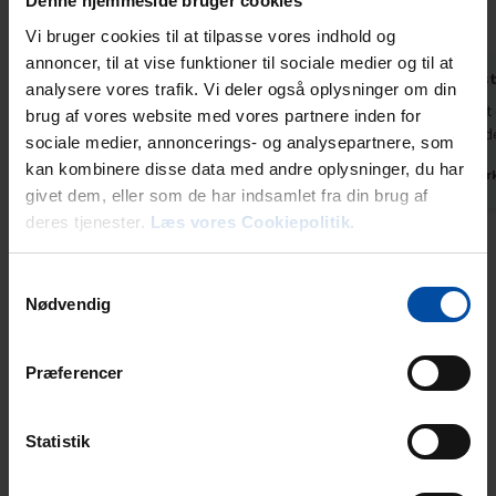
Denne hjemmeside bruger cookies
4,3
4,5
5,0
Vi bruger cookies til at tilpasse vores indhold og
annoncer, til at vise funktioner til sociale medier og til at
Gæst fra Tyskland
jun 2026
Tanja Chris
analysere vores trafik. Vi deler også oplysninger om din
Huset er perfekt beliggende. Udsigten over
Huset er fin
brug af vores website med vores partnere inden for
havet er betagende. Selve huset er udstyret
udover vande
sociale medier, annoncerings- og analysepartnere, som
med alt, hvad man behøver, og gasgrillen og
kan kombinere disse data med andre oplysninger, du har
Danmar
spabadet fuldender en dejlig dag. Et par
givet dem, eller som de har indsamlet fra din brug af
reparationer kunne foretages. For eksempel
deres tjenester.
Læs vores Cookiepolitik.
lukker den ene soveværelsesdør ikke længere
ordentligt. Ellers er huset fremragende.
Samtykkevalg
Oversat via AI -
Vis original
Tyskland
Nødvendig
kommentar
Præferencer
Lejeinformation
Statistik
Bureau