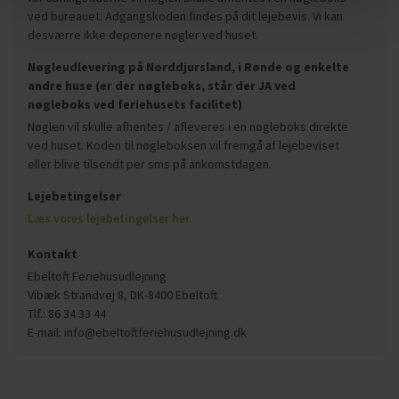
ved bureauet. Adgangskoden findes på dit lejebevis. Vi kan
desværre ikke deponere nøgler ved huset.
Nøgleudlevering på Norddjursland, i Rønde og enkelte
andre huse (er der nøgleboks, står der JA ved
nøgleboks ved feriehusets facilitet)
Nøglen vil skulle afhentes / afleveres i en nøgleboks direkte
ved huset. Koden til nøgleboksen vil fremgå af lejebeviset
eller blive tilsendt per sms på ankomstdagen.
Lejebetingelser
Læs vores lejebetingelser her
Kontakt
Ebeltoft Feriehusudlejning
Vibæk Strandvej 8, DK-8400 Ebeltoft
Tlf.: 86 34 33 44
E-mail: info@ebeltoftferiehusudlejning.dk