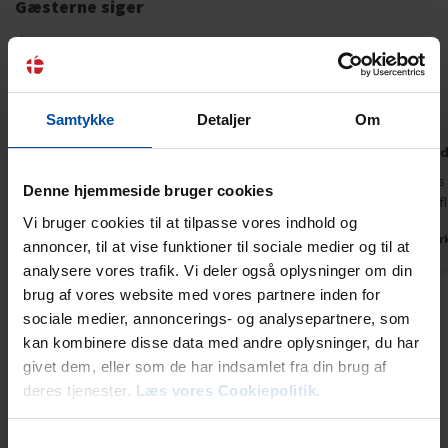
Gæsterne siger
4,4 • 10 Bedømmelser
Hus
Grund
Område
4,2
4,2
4,7
Samtykke
Detaljer
Om
Gæst fra Danmark
maj 2026
Hanne Roe
Dejligt stort hus, god plads til mange.
Et ældre hus 
Denne hjemmeside bruger cookies
renovering fl
Danmark
Vi bruger cookies til at tilpasse vores indhold og
Danmar
annoncer, til at vise funktioner til sociale medier og til at
analysere vores trafik. Vi deler også oplysninger om din
brug af vores website med vores partnere inden for
sociale medier, annoncerings- og analysepartnere, som
kan kombinere disse data med andre oplysninger, du har
Lejeinformation
givet dem, eller som de har indsamlet fra din brug af
Bureau
deres tjenester.
Læs vores Cookiepolitik.
Ebeltoft Feriehusudlejning
Samtykkevalg