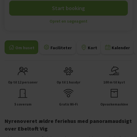
Start booking
Opret en søgeagent
Om huset
Faciliteter
Kort
Kalender
Op til 12 personer
Op til 1 husdyr
100 m til kyst
5 soverum
Gratis Wi-Fi
Opvaskemaskine
Nyrenoveret ældre feriehus med panoramaudsigt
over Ebeltoft Vig