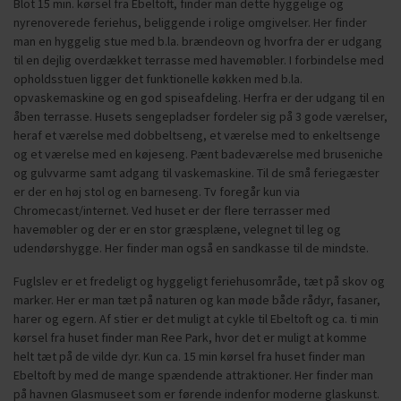
Blot 15 min. kørsel fra Ebeltoft, finder man dette hyggelige og
nyrenoverede feriehus, beliggende i rolige omgivelser. Her finder
man en hyggelig stue med b.la. brændeovn og hvorfra der er udgang
til en dejlig overdækket terrasse med havemøbler. I forbindelse med
opholdsstuen ligger det funktionelle køkken med b.la.
opvaskemaskine og en god spiseafdeling. Herfra er der udgang til en
åben terrasse. Husets sengepladser fordeler sig på 3 gode værelser,
heraf et værelse med dobbeltseng, et værelse med to enkeltsenge
og et værelse med en køjeseng. Pænt badeværelse med bruseniche
og gulvvarme samt adgang til vaskemaskine. Til de små feriegæster
er der en høj stol og en barneseng. Tv foregår kun via
Chromecast/internet. Ved huset er der flere terrasser med
havemøbler og der er en stor græsplæne, velegnet til leg og
udendørshygge. Her finder man også en sandkasse til de mindste.
Fuglslev er et fredeligt og hyggeligt feriehusområde, tæt på skov og
marker. Her er man tæt på naturen og kan møde både rådyr, fasaner,
harer og egern. Af stier er det muligt at cykle til Ebeltoft og ca. ti min
kørsel fra huset finder man Ree Park, hvor det er muligt at komme
helt tæt på de vilde dyr. Kun ca. 15 min kørsel fra huset finder man
Ebeltoft by med de mange spændende attraktioner. Her finder man
på havnen Glasmuseet som er førende indenfor moderne glaskunst.