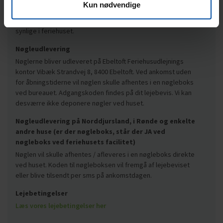
Kun nødvendige
rent, skal I forlade huset kl. 10.30. Har I lejet barneseng,
højstol, sengetøj m.m., bedes I efterlade disse ting samlet og
synlige i feriehuset.
Nøgleudlevering
Nøglerne bliver udleveret på Ebeltoft Feriehusudlejnings
kontor Vibæk Strandvej 8, 8400 Ebeltoft. Ved ankomst uden
for åbningstiderne vil nøglen skulle afhentes i en nøgleboks
ved bureauet. Adgangskoden findes på dit lejebevis. Vi kan
desværre ikke deponere nøgler ved huset.
Nøgleudlevering på Norddjursland, i Rønde og enkelte
andre huse (er der nøgleboks, står der JA ved
nøgleboks ved feriehusets facilitet)
Nøglen vil skulle afhentes / afleveres i en nøgleboks direkte
ved huset. Koden til nøgleboksen vil fremgå af lejebeviset
eller blive tilsendt per sms på ankomstdagen.
Lejebetingelser
Læs vores lejebetingelser her