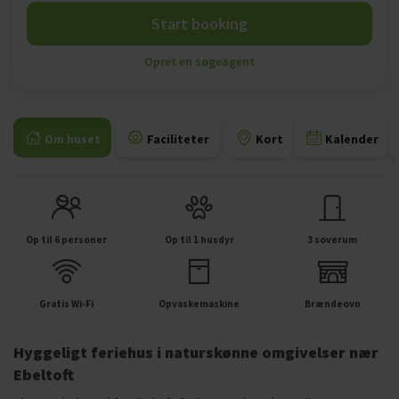
Start booking
Opret en søgeagent
Om huset
Faciliteter
Kort
Kalender
Op til 6 personer
Op til 1 husdyr
3 soverum
Gratis Wi-Fi
Opvaskemaskine
Brændeovn
Hyggeligt feriehus i naturskønne omgivelser nær
Ebeltoft