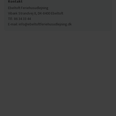
Kontakt
Ebeltoft Feriehusudlejning
Vibæk Strandvej 8, DK-8400 Ebeltoft
Tlf.: 86 34 33 44
E-mail: info@ebeltoftferiehusudlejning.dk