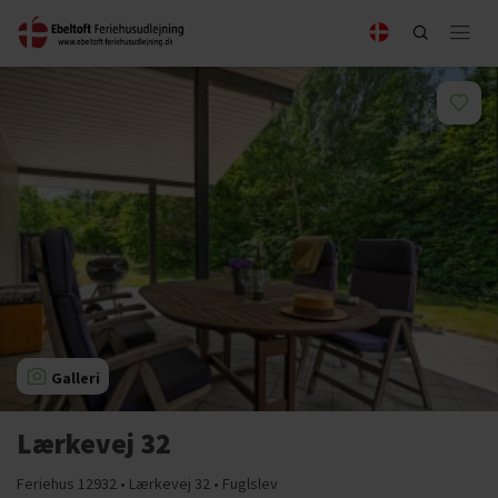
Galleri
Lærkevej 32
Feriehus 12932 • Lærkevej 32 • Fuglslev