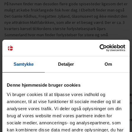
På havnen finder man desuden flere gode spisesteder ligesom det er
muligt at købe friskfangede fisk hver dag. I Ebeltoft finder man også
Det Gamle Rådhus, Fregatten Jylland, Glasmuseet og ikke mindst den
nye attraktion Maltfabrikken, som alle er et besøg værd. Der er ca. 3
kvarters kørsel til Nordens største forlystelsespark Djurs
Sommerland hvor man finder forlystelser for store og små.
Gæsterne siger
4,4 • 5 Bedømmelser
Samtykke
Detaljer
Om
Hus
Grund
Område
4,2
4,4
4,6
Denne hjemmeside bruger cookies
Birgitte Sørensen
jun 2025
Hans Monra
Vi bruger cookies til at tilpasse vores indhold og
annoncer, til at vise funktioner til sociale medier og til at
Godt hus til særdeles overkommenlig pris, gode
Skydedøre m
analysere vores trafik. Vi deler også oplysninger om din
terrasser og et roligt område.
låse
brug af vores website med vores partnere inden for
Danmark
Danmar
sociale medier, annoncerings- og analysepartnere, som
kan kombinere disse data med andre oplysninger, du har