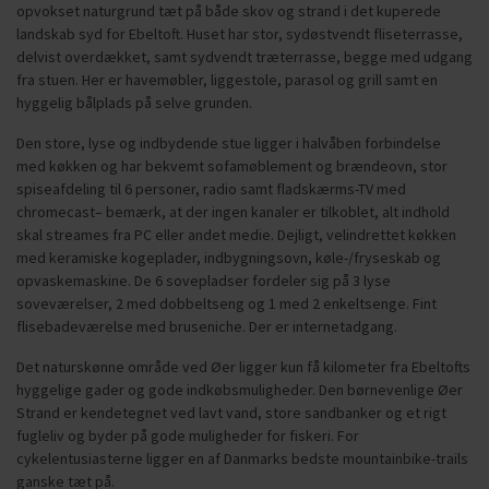
opvokset naturgrund tæt på både skov og strand i det kuperede
landskab syd for Ebeltoft. Huset har stor, sydøstvendt fliseterrasse,
delvist overdækket, samt sydvendt træterrasse, begge med udgang
fra stuen. Her er havemøbler, liggestole, parasol og grill samt en
hyggelig bålplads på selve grunden.
Den store, lyse og indbydende stue ligger i halvåben forbindelse
med køkken og har bekvemt sofamøblement og brændeovn, stor
spiseafdeling til 6 personer, radio samt fladskærms-TV med
chromecast– bemærk, at der ingen kanaler er tilkoblet, alt indhold
skal streames fra PC eller andet medie. Dejligt, velindrettet køkken
med keramiske kogeplader, indbygningsovn, køle-/fryseskab og
opvaskemaskine. De 6 sovepladser fordeler sig på 3 lyse
soveværelser, 2 med dobbeltseng og 1 med 2 enkeltsenge. Fint
flisebadeværelse med bruseniche. Der er internetadgang.
Det naturskønne område ved Øer ligger kun få kilometer fra Ebeltofts
hyggelige gader og gode indkøbsmuligheder. Den børnevenlige Øer
Strand er kendetegnet ved lavt vand, store sandbanker og et rigt
fugleliv og byder på gode muligheder for fiskeri. For
cykelentusiasterne ligger en af Danmarks bedste mountainbike-trails
ganske tæt på.