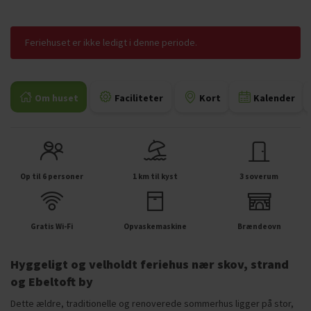
Feriehuset er ikke ledigt i denne periode.
Om huset
Faciliteter
Kort
Kalender
Op til 6 personer
1 km til kyst
3 soverum
Gratis Wi-Fi
Opvaskemaskine
Brændeovn
Hyggeligt og velholdt feriehus nær skov, strand
og Ebeltoft by
Dette ældre, traditionelle og renoverede sommerhus ligger på stor,