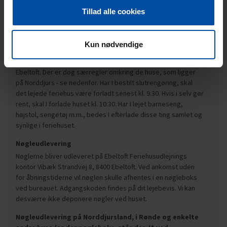
at aftale andre afhentningssteder end hos os på kontoret,
Tillad alle cookies
nøglebokshuse er undtaget. Bliver du/I forsinket undervejs,
beder vi jer hurtigst muligt give os besked derom.
Kun nødvendige
Afrejse
Nøglen skal afleveres senest kl. 11.30 og KUN på kontoret i
Ebeltoft. Der er dog særregler omkring de huse, som ligger
på Norddjurs - se nedenfor. Har I bestilt slutrengøring, skal
det lejede feriehus være forladt senest kl. 9.30. Hvis i selv gør
rent, skal I forlade huset kl. 10.30. Har I lejet barneseng,
højstol, sengetøj m.m., bedes I efterlade disse ting samlet og
synlige i feriehuset.
Nøgleudlevering
Nøglerne bliver udleveret på Ebeltoft Feriehusudlejnings
kontor Vibæk Strandvej 8, 8400 Ebeltoft. Ved ankomst uden
for åbningstiderne vil nøglen skulle afhentes i en nøgleboks
ved bureauet. Adgangskoden findes på dit lejebevis. Vi kan
desværre ikke deponere nøgler ved huset.
Nøgleudlevering på Norddjursland, i Rønde og enkelte