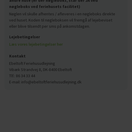
andre huse (er der nøgleboks, står der JA ved
nøgleboks ved feriehusets facilitet)
Nøglen vil skulle afhentes / afleveres i en nøgleboks direkte
ved huset. Koden til nøgleboksen vil fremgå af lejebeviset
eller blive tilsendt per sms på ankomstdagen.
Lejebetingelser
Læs vores lejebetingelser her
Kontakt
Ebeltoft Feriehusudlejning
Vibæk Strandvej 8, DK-8400 Ebeltoft
Tlf.: 86 34 33 44
E-mail: info@ebeltoftferiehusudlejning.dk