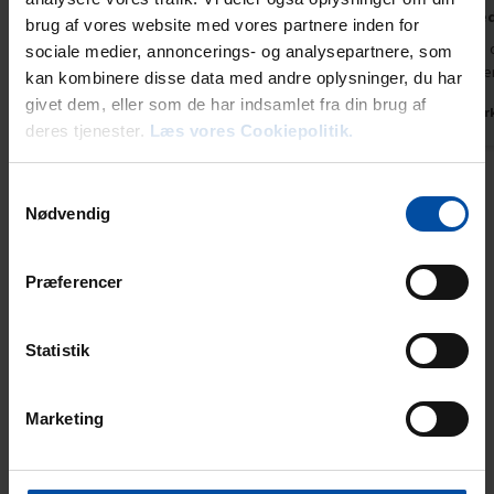
Steen Grøn
jul 2026
Carsten Pe
brug af vores website med vores partnere inden for
Ganske enkelt et fantastisk sommerhus og et
Rigtig dejli
sociale medier, annoncerings- og analysepartnere, som
dejligt område tæt på stranden. Dejlig stor
hygge og per
kan kombinere disse data med andre oplysninger, du har
terrasse med sol stort set hele dagen.
givet dem, eller som de har indsamlet fra din brug af
Danmar
deres tjenester.
Læs vores Cookiepolitik.
Danmark
Samtykkevalg
Vis alle omtaler
Nødvendig
Lejeinformation
Præferencer
Bureau
Ebeltoft Feriehusudlejning
Statistik
Marketing
Ankomst
Nøglen til det lejede feriehus kan afhentes på ankomstdagen
fra kl. 15.00 (dog kl. 16 i juni, juli og august). Det er ikke muligt