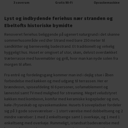
3 soverum
Gratis Wi-Fi
Opvaskemaskine
Lyst og indbydende feriehus nær stranden og
Ebeltofts historiske bymidte
Renoveret feriehus beliggende på ugenert naturgrund i det skønne
sommerhusområde ved Øer Strand med bare 250 meter til
sandklitter og børnevenlig badestrand. Et traditionelt og virkelig
hyggeligt hus. Huset er omgivet af stor, skøn, delvist overdækket
træterrasse med havemøbler og grill, hvor man kan nyde solen fra
morgen til aften.
Fra entré og fordelingsgang kommer man ind i dejlig stue i åben
forbindelse med køkken og med udgang til terrassen. Her er
brændeovn, spiseafdeling til 6 personer, sofamøblement og
lænestol samt TV med mulighed for streaming. Meget veludstyret
køkken med kombiovn, komfur med keramiske kogeplader og ovn,
køle-/fryseskab og opvaskemaskine. Husets 6 sovepladser fordeler
sig på 3 gode soveværelser – 1 stort værelse med dobbeltseng og 2
mindre værelser: 1 med 2 enkeltsenge samt 1 overkøje, og 1 med 1
enkeltseng med overkøje. Rummeligt, istandsat badeværelse med