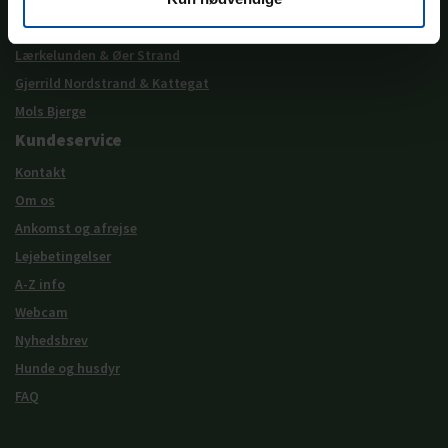
Øer Maritime Ferieby
Lærkelunden & Øer Strand
Gjerrild Nordstrand & Kattegat
Mols Bjerge
Kundeservice
Kontakt
Om os
Ankomst og afrejse
Lejebetingelser
A-Z info
Webcam
Nyhedsbrev
Hunde og husdyr
FAQ